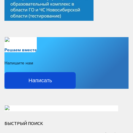
Есть вопрос?
Решаем вместе
Напишите нам
Написать
Решаем вместе</div > </div > </div >
БЫСТРЫЙ ПОИСК
Есть вопрос?