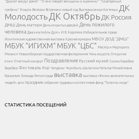
"Диалог вокруг рояля"
"О чем говорят женщины и мужчины"
"Серебряный
ДК
</span >
гребень"
8 марта
Вечёрка
Встречаем новый год
Выставка семьи Когтевых
ДК Октябрь
Молодость
ДК Россия
Напишите нам
</span >
День пожилого
ДМШ
День матери
День открытых дверей
</div >
человека
Джаз-коктейль
Дуэт+
И.В. Коротеев
Избирательное право
МБОУ ДОД "ДМШ"
Искитимская художественная выставка
Красная ярмарка
МБУК "ИГИХМ"
МБУК "ЦБС"
Написать
</div > </div >
Мастер и Маргарита
</div >
</button >
Мюзикл
Новосибирская государственная филармония
Ночь искусств
Открытие
</div >
Поздравление
Русский музей
елки
Отчетный концерт
Сказка Карабаса
Фестиваль
Хор
Барабаса
Чалдоны
Чернбыль
Шалагина Наталья Михайловна
выставка
Ярошевич
блокада Ленинграда
выставка «Жизнь замечательных
праздник
людей»
дпи
собрание трудовых коллективов
фонд "Таланты мира"
СТАТИСТИКА ПОСЕЩЕНИЙ