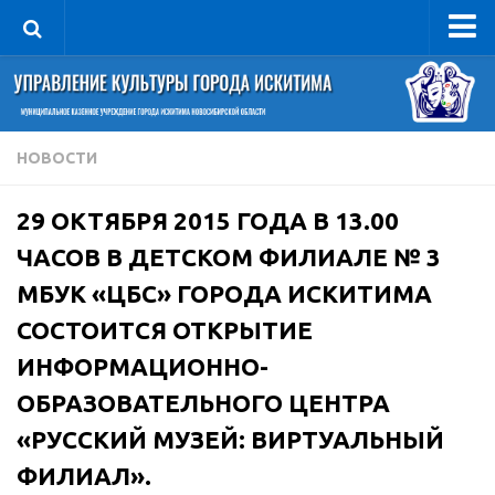
Управление
Руководитель
Сведения об организации
НОВОСТИ
Структура
29 ОКТЯБРЯ 2015 ГОДА В 13.00
Книга почета культуры
ЧАСОВ В ДЕТСКОМ ФИЛИАЛЕ № 3
Фотогалерея
МБУК «ЦБС» ГОРОДА ИСКИТИМА
Документы
СОСТОИТСЯ ОТКРЫТИЕ
Учредительные документы
ИНФОРМАЦИОННО-
Правовая база
ОБРАЗОВАТЕЛЬНОГО ЦЕНТРА
Противодействие коррупции
«РУССКИЙ МУЗЕЙ: ВИРТУАЛЬНЫЙ
Отчеты о деятельности
ФИЛИАЛ».
Учреждения культуры