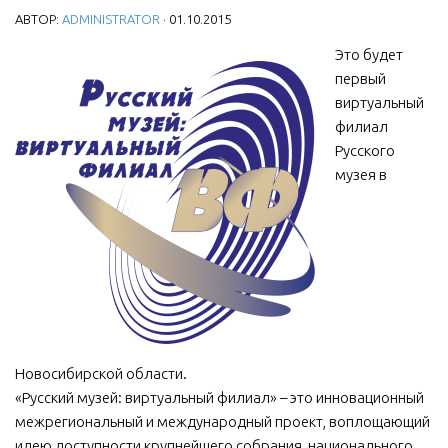
АВТОР:
ADMINISTRATOR
· 01.10.2015
МБУ Дом культуры «Молодость»
Это будет
МБУ Дом культуры «Октябрь»
первый
МБОУ ДО «Детская школа искусств»
виртуальный
филиал
МБОУ ДО «Детская музыкальная школа»
Русского
МБУК «Искитимский городской историко-художественный
музея в
музей»
МБУ Парк культуры и отдыха им. И.В. Коротеева
МБУК «Централизованная библиотечная система»
ДК «Россия»
Афиша
Независимая оценка качества
Новосибирской области.
Контакты
«Русский музей: виртуальный филиал» – это инновационный
межрегиональный и международный проект, воплощающий
идею доступности крупнейшего собрания национального