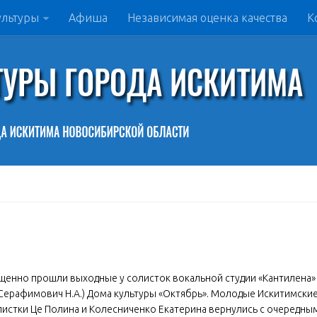
ультуры
Афиша
Независимая оценка качества
К
щенно прошли выходные у солисток вокальной студии «Кантилена»
 Серафимович Н.А.) Дома культуры «Октябрь». Молодые Искитимски
листки Це Полина и Колесниченко Екатерина вернулись с очередны