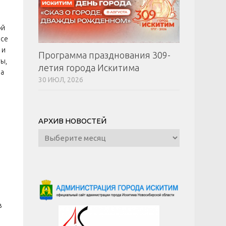
ой
рсе
 и
Программа празднования 309-
ы,
летия города Искитима
ра
30 ИЮЛ, 2026
АРХИВ НОВОСТЕЙ
Архив
новостей
в