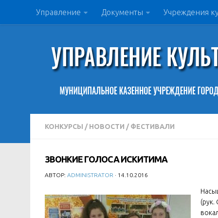
Управление
Документы
Учреждения к
КОНКУРСЫ
/
НОВОСТИ
/
ФЕСТИВАЛИ
ЗВОНКИЕ ГОЛОСА ИСКИТИМА
АВТОР:
ADMINISTRATOR
· 14.10.2016
Насы
(рук.
вока