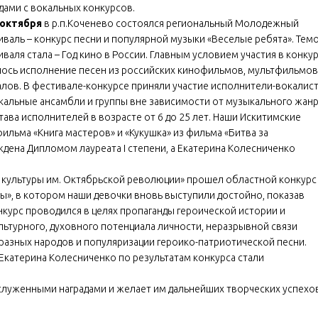
дами с вокальных конкурсов.
 октября
в р.п.Коченево состоялся региональный Молодежный
валь – конкурс песни и популярной музыки «Веселые ребята». Тем
валя стала – Год кино в России. Главным условием участия в конку
лось исполнение песен из российских кинофильмов, мультфильмов
алов. В фестивале-конкурсе приняли участие исполнители-вокалист
кальные ансамбли и группы вне зависимости от музыкального жан
тава исполнителей в возрасте от 6 до 25 лет. Наши Искитимские
фильма «Книга мастеров» и «Кукушка» из фильма «Битва за
ждена Дипломом лауреата I степени, а Екатерина Колесниченко
 культуры им. Октябрьской революции» прошел областной конкурс
ы», в котором наши девочки вновь выступили достойно, показав
курс проводился в целях пропаганды героической истории и
льтурного, духовного потенциала личности, неразрывной связи
разных народов и популяризации героико-патриотической песни.
 Екатерина Колесниченко по результатам конкурса стали
аслуженными наградами и желает им дальнейших творческих успехо