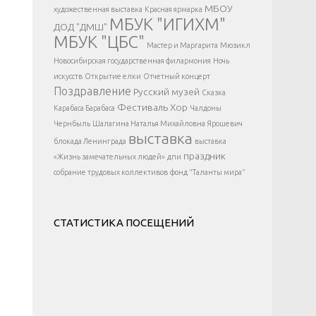
</div >
МБОУ
художественная выставка
Красная ярмарка
МБУК "ИГИХМ"
ДОД "ДМШ"
МБУК "ЦБС"
Мастер и Маргарита
Мюзикл
Новосибирская государственная филармония
Ночь
искусств
Открытие елки
Отчетный концерт
Поздравление
Русский музей
Сказка
Фестиваль
Хор
Карабаса Барабаса
Чалдоны
Чернбыль
Шалагина Наталья Михайловна
Ярошевич
выставка
блокада Ленинграда
выставка
праздник
«Жизнь замечательных людей»
дпи
собрание трудовых коллективов
фонд "Таланты мира"
СТАТИСТИКА ПОСЕЩЕНИЙ