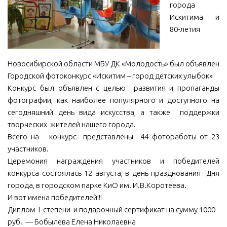
города
МБУ Дом культуры «Молодость»
Искитима и
80-летия
МБУ Дом культуры «Октябрь»
МБОУ ДО «Детская школа искусств»
Новосибирской области МБУ ДК «Молодость» был объявлен
МБОУ ДО «Детская музыкальная школа»
Городской фотоконкурс «Искитим – город детских улыбок»
МБУК «Искитимский городской историко-художественный
Конкурс был объявлен с целью развития и пропаганды
музей»
фотографии, как наиболее популярного и доступного на
МБУ Парк культуры и отдыха им. И.В. Коротеева
сегодняшний день вида искусства, а также поддержки
творческих жителей нашего города.
МБУК «Централизованная библиотечная система»
Всего на конкурс представлены 44 фотоработы от 23
ДК «Россия»
участников.
Афиша
Церемония награждения участников и победителей
конкурса состоялась 12 августа, в день празднования Дня
Независимая оценка качества
города, в городском парке КиО им. И.В.Коротеева.
Контакты
И вот имена победителей!!!
Диплом I степени и подарочный сертификат на сумму 1000
руб. — Бобылева Елена Николаевна