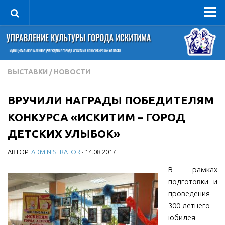
Управление
Руководитель
Сведения об организации
ВЫСТАВКИ
/
НОВОСТИ
Структура
ВРУЧИЛИ НАГРАДЫ ПОБЕДИТЕЛЯМ
Книга почета культуры
КОНКУРСА «ИСКИТИМ – ГОРОД
Фотогалерея
ДЕТСКИХ УЛЫБОК»
Документы
АВТОР:
ADMINISTRATOR
· 14.08.2017
Учредительные документы
В рамках
Правовая база
подготовки и
Противодействие коррупции
проведения
Отчеты о деятельности
300-летнего
юбилея
Учреждения культуры