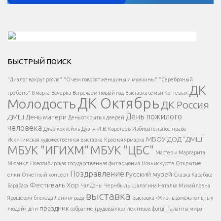
Решаем вместе</div > </div > </div >
БЫСТРЫЙ ПОИСК
Есть вопрос?
"Диалог вокруг рояля"
"О чем говорят женщины и мужчины"
"Серебряный
ДК
</span >
гребень"
8 марта
Вечёрка
Встречаем новый год
Выставка семьи Когтевых
ДК Октябрь
Молодость
ДК Россия
Напишите нам
</span >
День пожилого
ДМШ
День матери
День открытых дверей
</div >
человека
Джаз-коктейль
Дуэт+
И.В. Коротеев
Избирательное право
МБОУ ДОД "ДМШ"
Искитимская художественная выставка
Красная ярмарка
МБУК "ИГИХМ"
МБУК "ЦБС"
Написать
</div > </div >
Мастер и Маргарита
</div >
</button >
Мюзикл
Новосибирская государственная филармония
Ночь искусств
Открытие
</div >
Поздравление
Русский музей
елки
Отчетный концерт
Сказка Карабаса
Фестиваль
Хор
Барабаса
Чалдоны
Чернбыль
Шалагина Наталья Михайловна
выставка
Ярошевич
блокада Ленинграда
выставка «Жизнь замечательных
праздник
людей»
дпи
собрание трудовых коллективов
фонд "Таланты мира"