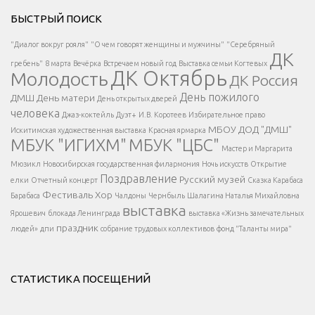
Решаем вместе</div > </div > </div >
БЫСТРЫЙ ПОИСК
Есть вопрос?
"Диалог вокруг рояля"
"О чем говорят женщины и мужчины"
"Серебряный
ДК
</span >
гребень"
8 марта
Вечёрка
Встречаем новый год
Выставка семьи Когтевых
ДК Октябрь
Молодость
ДК Россия
Напишите нам
</span >
День пожилого
ДМШ
День матери
День открытых дверей
</div >
человека
Джаз-коктейль
Дуэт+
И.В. Коротеев
Избирательное право
МБОУ ДОД "ДМШ"
Искитимская художественная выставка
Красная ярмарка
МБУК "ИГИХМ"
МБУК "ЦБС"
Написать
</div > </div >
Мастер и Маргарита
</div >
</button >
Мюзикл
Новосибирская государственная филармония
Ночь искусств
Открытие
</div >
Поздравление
Русский музей
елки
Отчетный концерт
Сказка Карабаса
Фестиваль
Хор
Барабаса
Чалдоны
Чернбыль
Шалагина Наталья Михайловна
выставка
Ярошевич
блокада Ленинграда
выставка «Жизнь замечательных
праздник
людей»
дпи
собрание трудовых коллективов
фонд "Таланты мира"
СТАТИСТИКА ПОСЕЩЕНИЙ