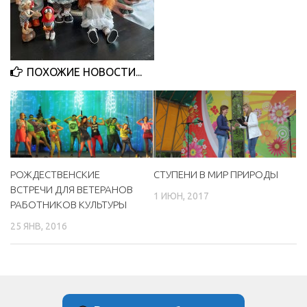
МБУ Дом культуры «Молодость»
МБУ Дом культуры «Октябрь»
МБОУ ДО «Детская школа искусств»
ПОХОЖИЕ НОВОСТИ...
МБОУ ДО «Детская музыкальная школа»
МБУК «Искитимский городской историко-художественный
музей»
МБУ Парк культуры и отдыха им. И.В. Коротеева
МБУК «Централизованная библиотечная система»
РОЖДЕСТВЕНСКИЕ
СТУПЕНИ В МИР ПРИРОДЫ
ВСТРЕЧИ ДЛЯ ВЕТЕРАНОВ
ДК «Россия»
1 ИЮН, 2017
РАБОТНИКОВ КУЛЬТУРЫ
Афиша
25 ЯНВ, 2016
Независимая оценка качества
Контакты