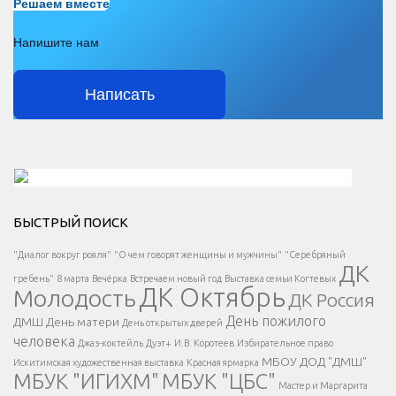
Решаем вместе
Напишите нам
Написать
Решаем вместе</div > </div > </div >
БЫСТРЫЙ ПОИСК
Есть вопрос?
"Диалог вокруг рояля"
"О чем говорят женщины и мужчины"
"Серебряный
ДК
</span >
гребень"
8 марта
Вечёрка
Встречаем новый год
Выставка семьи Когтевых
ДК Октябрь
Молодость
ДК Россия
Напишите нам
</span >
День пожилого
ДМШ
День матери
День открытых дверей
</div >
человека
Джаз-коктейль
Дуэт+
И.В. Коротеев
Избирательное право
МБОУ ДОД "ДМШ"
Искитимская художественная выставка
Красная ярмарка
МБУК "ИГИХМ"
МБУК "ЦБС"
Написать
</div > </div >
Мастер и Маргарита
</div >