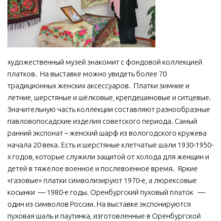
МБУ Дом культуры «Молодость»
МБУ Дом культуры «Октябрь»
МБОУ ДО «Детская школа искусств»
художественный музей знакомит с фондовой коллекцией
МБОУ ДО «Детская музыкальная школа»
платков. На выставке можно увидеть более 70
МБУК «Искитимский городской историко-художественный
традиционных женских аксессуаров. Платки зимние и
музей»
летние, шерстяные и шёлковые, крепдешиновые и ситцевые.
МБУ Парк культуры и отдыха им. И.В. Коротеева
Значительную часть коллекции составляют разнообразные
павловопосадские изделия советского периода. Самый
МБУК «Централизованная библиотечная система»
ранний экспонат – женский шарф из вологодского кружева
ДК «Россия»
начала 20 века. Есть и шерстяные клетчатые шали 1930-1950-
Афиша
х годов, которые служили защитой от холода для женщин и
детей в тяжёлое военное и послевоенное время. Яркие
Независимая оценка качества
«газовые» платки символизируют 1970-е, а люрексовые
Контакты
косынки — 1980-е годы. Оренбургский пуховый платок —
один из символов России. На выставке экспонируются
пуховая шаль и паутинка, изготовленные в Оренбургской