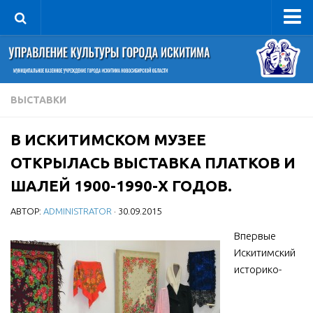
Управление
Руководитель
Сведения об организации
ВЫСТАВКИ
Структура
В ИСКИТИМСКОМ МУЗЕЕ
Книга почета культуры
ОТКРЫЛАСЬ ВЫСТАВКА ПЛАТКОВ И
Фотогалерея
ШАЛЕЙ 1900-1990-Х ГОДОВ.
Документы
АВТОР:
ADMINISTRATOR
· 30.09.2015
Учредительные документы
Впервые
Правовая база
Искитимский
Противодействие коррупции
историко-
Отчеты о деятельности
Учреждения культуры