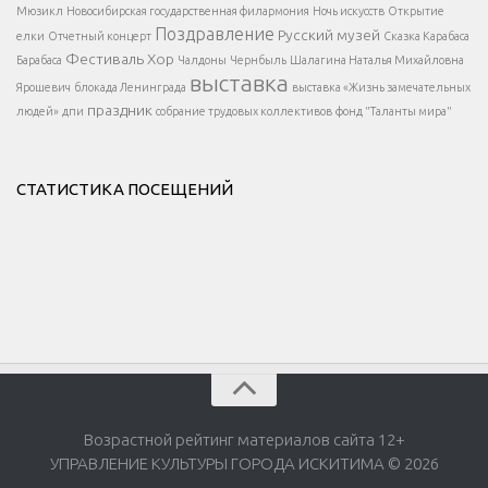
</button >
Мюзикл
Новосибирская государственная филармония
Ночь искусств
Открытие
</div >
Поздравление
Русский музей
елки
Отчетный концерт
Сказка Карабаса
Фестиваль
Хор
Барабаса
Чалдоны
Чернбыль
Шалагина Наталья Михайловна
выставка
Ярошевич
блокада Ленинграда
выставка «Жизнь замечательных
праздник
людей»
дпи
собрание трудовых коллективов
фонд "Таланты мира"
СТАТИСТИКА ПОСЕЩЕНИЙ
Возрастной рейтинг материалов сайта 12+
УПРАВЛЕНИЕ КУЛЬТУРЫ ГОРОДА ИСКИТИМА © 2026