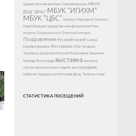
</div >
МБОУ
художественная выставка
Красная ярмарка
МБУК "ИГИХМ"
ДОД "ДМШ"
МБУК "ЦБС"
Мастер и Маргарита
Мюзикл
Новосибирская государственная филармония
Ночь
искусств
Открытие елки
Отчетный концерт
Поздравление
Русский музей
Сказка
Фестиваль
Хор
Карабаса Барабаса
Чалдоны
Чернбыль
Шалагина Наталья Михайловна
Ярошевич
выставка
блокада Ленинграда
выставка
праздник
«Жизнь замечательных людей»
дпи
собрание трудовых коллективов
фонд "Таланты мира"
СТАТИСТИКА ПОСЕЩЕНИЙ