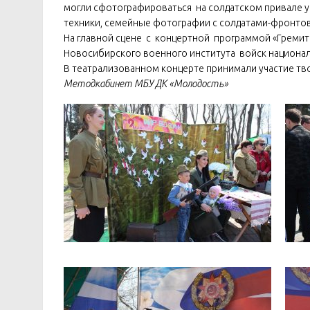
могли сфотографироваться на солдатском привале у
техники, семейные фотографии с солдатами-фронтови
На главной сцене с концертной программой «Гремит
Новосибирского военного института войск национал
В театрализованном концерте принимали участие тво
Методкабинет МБУ ДК «Молодость»