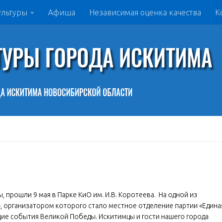
ультуры
Афиша
Независимая оценка качества
К
прошли 9 мая в Парке КиО им. И.В. Коротеева. На одной из
», организатором которого стало местное отделение партии «Едина
ие события Великой Победы. Искитимцы и гости нашего города