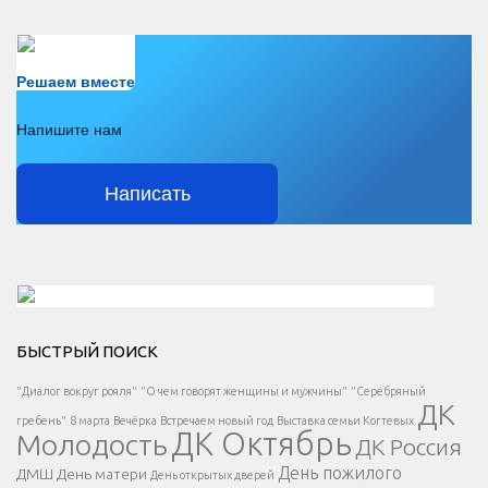
Есть вопрос?
Решаем вместе
Напишите нам
Написать
Решаем вместе</div > </div > </div >
БЫСТРЫЙ ПОИСК
Есть вопрос?
"Диалог вокруг рояля"
"О чем говорят женщины и мужчины"
"Серебряный
ДК
</span >
гребень"
8 марта
Вечёрка
Встречаем новый год
Выставка семьи Когтевых
ДК Октябрь
Молодость
ДК Россия
Напишите нам
</span >
День пожилого
ДМШ
День матери
День открытых дверей