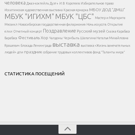
</div >
человека
Джаз-коктейль
Дуэт+
И.В. Коротеев
Избирательное право
МБОУ ДОД "ДМШ"
Искитимская художественная выставка
Красная ярмарка
МБУК "ИГИХМ"
МБУК "ЦБС"
Написать
</div > </div >
Мастер и Маргарита
</div >
</button >
Мюзикл
Новосибирская государственная филармония
Ночь искусств
Открытие
</div >
Поздравление
Русский музей
елки
Отчетный концерт
Сказка Карабаса
Фестиваль
Хор
Барабаса
Чалдоны
Чернбыль
Шалагина Наталья Михайловна
выставка
Ярошевич
блокада Ленинграда
выставка «Жизнь замечательных
праздник
людей»
дпи
собрание трудовых коллективов
фонд "Таланты мира"
СТАТИСТИКА ПОСЕЩЕНИЙ