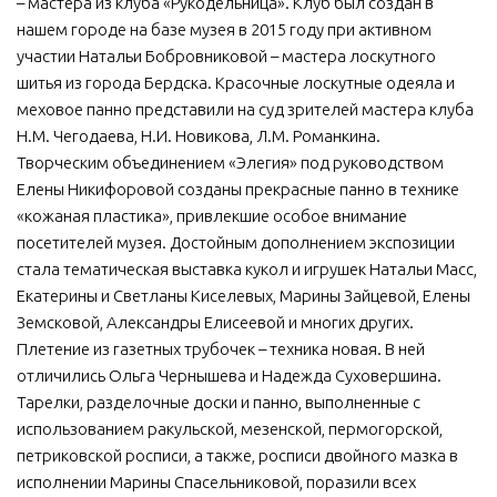
– мастера из клуба «Рукодельница». Клуб был создан в
нашем городе на базе музея в 2015 году при активном
участии Натальи Бобровниковой – мастера лоскутного
шитья из города Бердска. Красочные лоскутные одеяла и
меховое панно представили на суд зрителей мастера клуба
Н.М. Чегодаева, Н.И. Новикова, Л.М. Романкина.
Творческим объединением «Элегия» под руководством
Елены Никифоровой созданы прекрасные панно в технике
«кожаная пластика», привлекшие особое внимание
посетителей музея. Достойным дополнением экспозиции
стала тематическая выставка кукол и игрушек Натальи Масс,
Екатерины и Светланы Киселевых, Марины Зайцевой, Елены
Земсковой, Александры Елисеевой и многих других.
Плетение из газетных трубочек – техника новая. В ней
отличились Ольга Чернышева и Надежда Суховершина.
Тарелки, разделочные доски и панно, выполненные с
использованием ракульской, мезенской, пермогорской,
петриковской росписи, а также, росписи двойного мазка в
исполнении Марины Спасельниковой, поразили всех