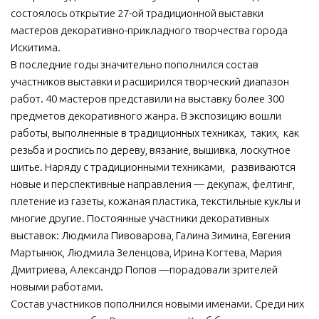
состоялось открытие 27-ой традиционной выставки
МБУ Дом культуры «Молодость»
мастеров декоративно-прикладного творчества города
МБУ Дом культуры «Октябрь»
Искитима.
В последние годы значительно пополнился состав
МБОУ ДО «Детская школа искусств»
участников выставки и расширился творческий диапазон
МБОУ ДО «Детская музыкальная школа»
работ. 40 мастеров представили на выставку более 300
МБУК «Искитимский городской историко-художественный
предметов декоративного жанра. В экспозицию вошли
музей»
работы, выполненные в традиционных техниках, таких, как
резьба и роспись по дереву, вязание, вышивка, лоскутное
МБУ Парк культуры и отдыха им. И.В. Коротеева
шитье. Наряду с традиционными техниками, развиваются
МБУК «Централизованная библиотечная система»
новые и перспективные направления — декупаж, фелтинг,
ДК «Россия»
плетение из газеты, кожаная пластика, текстильные куклы и
многие другие. Постоянные участники декоративных
Афиша
выставок: Людмила Пивоварова, Галина Зимина, Евгения
Независимая оценка качества
Мартынюк, Людмила Зеленцова, Ирина Когтева, Мария
Дмитриева, Александр Попов —порадовали зрителей
Контакты
новыми работами.
Состав участников пополнился новыми именами. Среди них