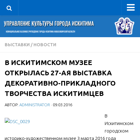
Управление
Руководитель
Сведения об организации
ВЫСТАВКИ
/
НОВОСТИ
Структура
В ИСКИТИМСКОМ МУЗЕЕ
Книга почета культуры
ОТКРЫЛАСЬ 27-АЯ ВЫСТАВКА
Фотогалерея
ДЕКОРАТИВНО-ПРИКЛАДНОГО
Документы
ТВОРЧЕСТВА ИСКИТИМЦЕВ
Учредительные документы
АВТОР:
ADMINISTRATOR
· 09.03.2016
Правовая база
В
Противодействие коррупции
Искитимском
Отчеты о деятельности
городском
Учреждения культуры
историко-художественном музее 3 марта 2016 года