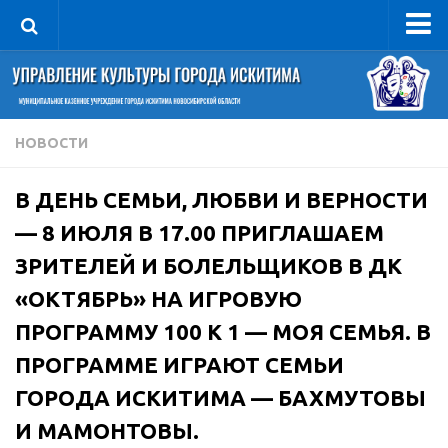
Управление
Руководитель
Сведения об организации
НОВОСТИ
Структура
В ДЕНЬ СЕМЬИ, ЛЮБВИ И ВЕРНОСТИ
Книга почета культуры
— 8 ИЮЛЯ В 17.00 ПРИГЛАШАЕМ
Фотогалерея
ЗРИТЕЛЕЙ И БОЛЕЛЬЩИКОВ В ДК
Документы
«ОКТЯБРЬ» НА ИГРОВУЮ
Учредительные документы
ПРОГРАММУ 100 К 1 — МОЯ СЕМЬЯ. В
Правовая база
ПРОГРАММЕ ИГРАЮТ СЕМЬИ
Противодействие коррупции
ГОРОДА ИСКИТИМА — БАХМУТОВЫ
Отчеты о деятельности
И МАМОНТОВЫ.
Учреждения культуры