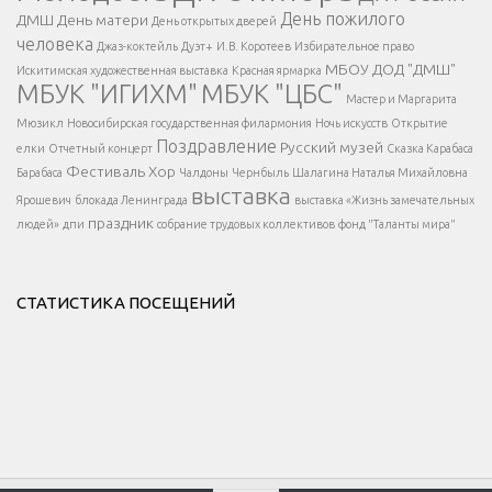
</span >
День пожилого
ДМШ
День матери
День открытых дверей
</div >
человека
Джаз-коктейль
Дуэт+
И.В. Коротеев
Избирательное право
МБОУ ДОД "ДМШ"
Искитимская художественная выставка
Красная ярмарка
МБУК "ИГИХМ"
МБУК "ЦБС"
Написать
</div > </div >
Мастер и Маргарита
</div >
</button >
Мюзикл
Новосибирская государственная филармония
Ночь искусств
Открытие
</div >
Поздравление
Русский музей
елки
Отчетный концерт
Сказка Карабаса
Фестиваль
Хор
Барабаса
Чалдоны
Чернбыль
Шалагина Наталья Михайловна
выставка
Ярошевич
блокада Ленинграда
выставка «Жизнь замечательных
праздник
людей»
дпи
собрание трудовых коллективов
фонд "Таланты мира"
СТАТИСТИКА ПОСЕЩЕНИЙ