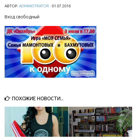
АВТОР:
ADMINISTRATOR
· 01.07.2016
МБУ Дом культуры «Молодость»
Вход свободный
МБУ Дом культуры «Октябрь»
МБОУ ДО «Детская школа искусств»
МБОУ ДО «Детская музыкальная школа»
МБУК «Искитимский городской историко-художественный
музей»
МБУ Парк культуры и отдыха им. И.В. Коротеева
МБУК «Централизованная библиотечная система»
ДК «Россия»
Афиша
ПОХОЖИЕ НОВОСТИ...
Независимая оценка качества
Контакты