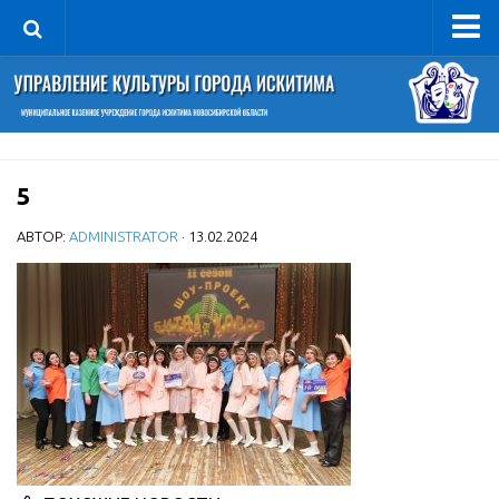
Управление
Руководитель
Сведения об организации
5
Структура
Книга почета культуры
АВТОР:
ADMINISTRATOR
· 13.02.2024
Фотогалерея
Документы
Учредительные документы
Правовая база
Противодействие коррупции
Отчеты о деятельности
Учреждения культуры