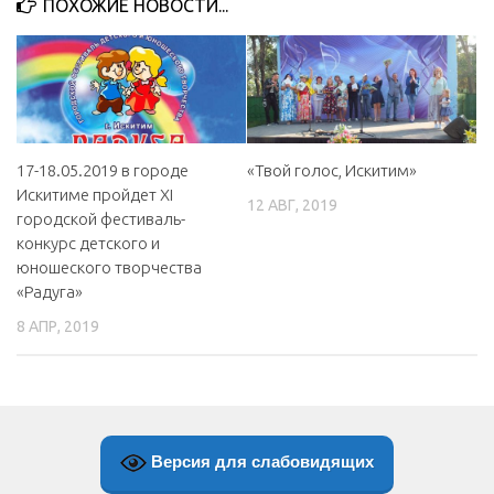
ПОХОЖИЕ НОВОСТИ...
МБУ Дом культуры «Молодость»
МБУ Дом культуры «Октябрь»
МБОУ ДО «Детская школа искусств»
МБОУ ДО «Детская музыкальная школа»
17-18.05.2019 в городе
«Твой голос, Искитим»
МБУК «Искитимский городской историко-художественный
Искитиме пройдет XI
музей»
12 АВГ, 2019
городской фестиваль-
МБУ Парк культуры и отдыха им. И.В. Коротеева
конкурс детского и
юношеского творчества
МБУК «Централизованная библиотечная система»
«Радуга»
ДК «Россия»
8 АПР, 2019
Афиша
Независимая оценка качества
Контакты
Версия для слабовидящих