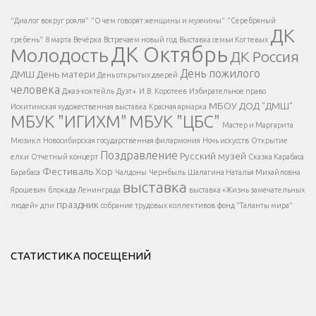
Есть вопрос?
"Диалог вокруг рояля"
"О чем говорят женщины и мужчины"
"Серебряный
ДК
</span >
гребень"
8 марта
Вечёрка
Встречаем новый год
Выставка семьи Когтевых
ДК Октябрь
Молодость
ДК Россия
Напишите нам
</span >
День пожилого
ДМШ
День матери
День открытых дверей
</div >
человека
Джаз-коктейль
Дуэт+
И.В. Коротеев
Избирательное право
МБОУ ДОД "ДМШ"
Искитимская художественная выставка
Красная ярмарка
МБУК "ИГИХМ"
МБУК "ЦБС"
Написать
</div > </div >
Мастер и Маргарита
</div >
</button >
Мюзикл
Новосибирская государственная филармония
Ночь искусств
Открытие
</div >
Поздравление
Русский музей
елки
Отчетный концерт
Сказка Карабаса
Фестиваль
Хор
Барабаса
Чалдоны
Чернбыль
Шалагина Наталья Михайловна
выставка
Ярошевич
блокада Ленинграда
выставка «Жизнь замечательных
праздник
людей»
дпи
собрание трудовых коллективов
фонд "Таланты мира"
СТАТИСТИКА ПОСЕЩЕНИЙ