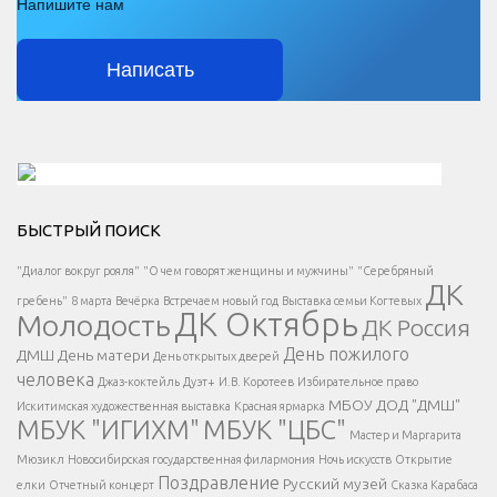
Напишите нам
Написать
Решаем вместе</div > </div > </div >
БЫСТРЫЙ ПОИСК
Есть вопрос?
"Диалог вокруг рояля"
"О чем говорят женщины и мужчины"
"Серебряный
ДК
</span >
гребень"
8 марта
Вечёрка
Встречаем новый год
Выставка семьи Когтевых
ДК Октябрь
Молодость
ДК Россия
Напишите нам
</span >
День пожилого
ДМШ
День матери
День открытых дверей
</div >
человека
Джаз-коктейль
Дуэт+
И.В. Коротеев
Избирательное право
МБОУ ДОД "ДМШ"
Искитимская художественная выставка
Красная ярмарка
МБУК "ИГИХМ"
МБУК "ЦБС"
Написать
</div > </div >
Мастер и Маргарита
</div >
</button >
Мюзикл
Новосибирская государственная филармония
Ночь искусств
Открытие
</div >
Поздравление
Русский музей
елки
Отчетный концерт
Сказка Карабаса