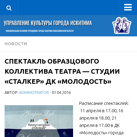
Управление
Руководитель
Сведения об организации
НОВОСТИ
Структура
СПЕКТАКЛЬ ОБРАЗЦОВОГО
Книга почета культуры
КОЛЛЕКТИВА ТЕАТРА — СТУДИИ
Фотогалерея
«СТАЛКЕР» ДК «МОЛОДОСТЬ»
Документы
АВТОР:
ADMINISTRATOR
· 01.04.2016
Учредительные документы
Расписание спектаклей:
Правовая база
11 апреля в 17.00, 16
Противодействие коррупции
апреля в 18.00, 21
Отчеты о деятельности
апреля в 17.00 в ДК
«Молодость» города
Учреждения культуры