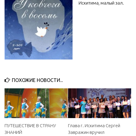
Искитима, малый зал.
МБУ Дом культуры «Молодость»
МБУ Дом культуры «Октябрь»
МБОУ ДО «Детская школа искусств»
МБОУ ДО «Детская музыкальная школа»
МБУК «Искитимский городской историко-художественный
музей»
МБУ Парк культуры и отдыха им. И.В. Коротеева
МБУК «Централизованная библиотечная система»
ПОХОЖИЕ НОВОСТИ...
ДК «Россия»
Афиша
Независимая оценка качества
Контакты
ПУТЕШЕСТВИЕ В СТРАНУ
Глава г. Искитима Сергей
ЗНАНИЙ
Завражин вручил