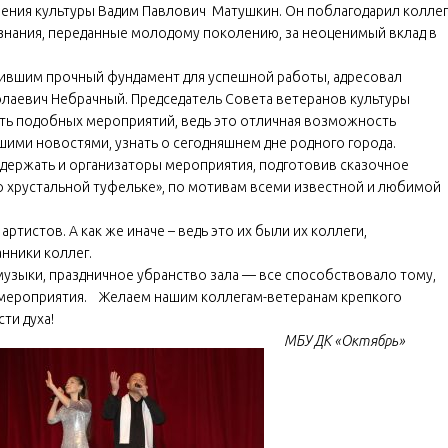
ения культуры Вадим Павлович Матушкин. Он поблагодарил коллег
 знания, переданные молодому поколению, за неоценимый вклад в
жившим прочный фундамент для успешной работы, адресовал
олаевич Небрачный. Председатель Совета ветеранов культуры
ть подобных мероприятий, ведь это отличная возможность
ими новостями, узнать о сегодняшнем дне родного города.
держать и организаторы мероприятия, подготовив сказочное
о хрустальной туфельке», по мотивам всеми известной и любимой
тистов. А как же иначе – ведь это их были их коллеги,
нники коллег.
зыки, праздничное убранство зала — все способствовало тому,
 мероприятия. Желаем нашим коллегам-ветеранам крепкого
ти духа!
МБУ ДК «Октябрь»