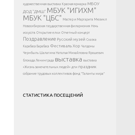
</div >
МБОУ
художественная выставка
Красная ярмарка
МБУК "ИГИХМ"
ДОД "ДМШ"
МБУК "ЦБС"
Мастер и Маргарита
Мюзикл
Новосибирская государственная филармония
Ночь
искусств
Открытие елки
Отчетный концерт
Поздравление
Русский музей
Сказка
Фестиваль
Хор
Карабаса Барабаса
Чалдоны
Чернбыль
Шалагина Наталья Михайловна
Ярошевич
выставка
блокада Ленинграда
выставка
праздник
«Жизнь замечательных людей»
дпи
собрание трудовых коллективов
фонд "Таланты мира"
СТАТИСТИКА ПОСЕЩЕНИЙ