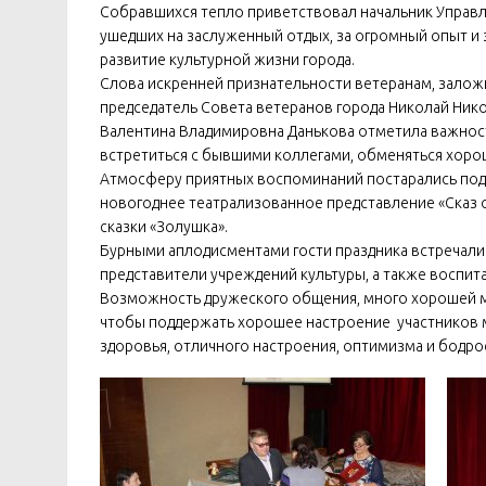
Собравшихся тепло приветствовал начальник Управл
ушедших на заслуженный отдых, за огромный опыт и
развитие культурной жизни города.
Слова искренней признательности ветеранам, зало
председатель Совета ветеранов города Николай Ник
Валентина Владимировна Данькова отметила важнос
встретиться с бывшими коллегами, обменяться хорош
Атмосферу приятных воспоминаний постарались под
новогоднее театрализованное представление «Сказ 
сказки «Золушка».
Бурными аплодисментами гости праздника встречали ар
представители учреждений культуры, а также воспита
Возможность дружеского общения, много хорошей му
чтобы поддержать хорошее настроение участников
здоровья, отличного настроения, оптимизма и бодрос