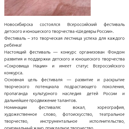
МБУ Дом культуры «Молодость»
МБУ Дом культуры «Октябрь»
Новосибирска состоялся Всероссийский фестиваль
МБОУ ДО «Детская школа искусств»
детского и юношеского творчества «Шедевры России».
МБОУ ДО «Детская музыкальная школа»
Фестиваль – это творческая лестница успеха для каждого
ребёнка!
МБУК «Искитимский городской историко-художественный
Настоящий фестиваль — конкурс организован Фондом
музей»
развития и поддержки детского и юношеского творчества
МБУ Парк культуры и отдыха им. И.В. Коротеева
«Сокровища Нации» и имеет статус Всероссийского
МБУК «Централизованная библиотечная система»
конкурса.
Основная цель фестиваля — развитие и раскрытие
ДК «Россия»
творческого потенциала подрастающего поколения,
Афиша
пропаганда культурного наследия детей России и
дальнейшее продвижение талантов.
Независимая оценка качества
Номинации фестиваля: вокал, хореография,
Контакты
художественное слово, фотоискусство, театральное
творчество, инструментальное исполнительство,
оригинальный жанр, прикладное творчество.