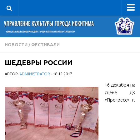
Управление
Руководитель
Сведения об организации
НОВОСТИ
/
ФЕСТИВАЛИ
Структура
ШЕДЕВРЫ РОССИИ
Книга почета культуры
АВТОР:
ADMINISTRATOR
· 18.12.2017
Фотогалерея
Документы
16 декабря на
сцене ДК
Учредительные документы
«Прогресс» г.
Правовая база
Противодействие коррупции
Отчеты о деятельности
Учреждения культуры