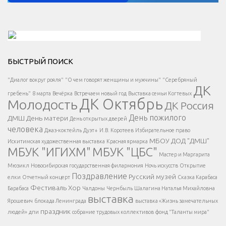
Решаем вместе</div > </div > </div >
БЫСТРЫЙ ПОИСК
Есть вопрос?
"Диалог вокруг рояля"
"О чем говорят женщины и мужчины"
"Серебряный
ДК
</span >
гребень"
8 марта
Вечёрка
Встречаем новый год
Выставка семьи Когтевых
ДК Октябрь
Молодость
ДК Россия
Напишите нам
</span >
День пожилого
ДМШ
День матери
День открытых дверей
</div >
человека
Джаз-коктейль
Дуэт+
И.В. Коротеев
Избирательное право
МБОУ ДОД "ДМШ"
Искитимская художественная выставка
Красная ярмарка
МБУК "ИГИХМ"
МБУК "ЦБС"
Написать
</div > </div >
Мастер и Маргарита
</div >
</button >
Мюзикл
Новосибирская государственная филармония
Ночь искусств
Открытие
</div >
Поздравление
Русский музей
елки
Отчетный концерт
Сказка Карабаса
Фестиваль
Хор
Барабаса
Чалдоны
Чернбыль
Шалагина Наталья Михайловна
выставка
Ярошевич
блокада Ленинграда
выставка «Жизнь замечательных
праздник
людей»
дпи
собрание трудовых коллективов
фонд "Таланты мира"