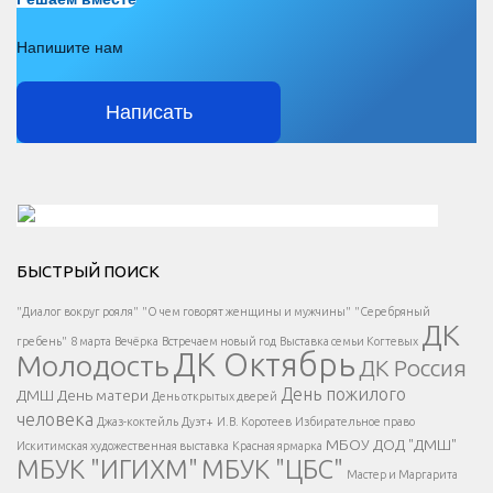
Напишите нам
Написать
Решаем вместе</div > </div > </div >
БЫСТРЫЙ ПОИСК
Есть вопрос?
"Диалог вокруг рояля"
"О чем говорят женщины и мужчины"
"Серебряный
ДК
</span >
гребень"
8 марта
Вечёрка
Встречаем новый год
Выставка семьи Когтевых
ДК Октябрь
Молодость
ДК Россия
Напишите нам
</span >
День пожилого
ДМШ
День матери
День открытых дверей
</div >
человека
Джаз-коктейль
Дуэт+
И.В. Коротеев
Избирательное право
МБОУ ДОД "ДМШ"
Искитимская художественная выставка
Красная ярмарка
МБУК "ИГИХМ"
МБУК "ЦБС"
Написать
</div > </div >
Мастер и Маргарита
</div >