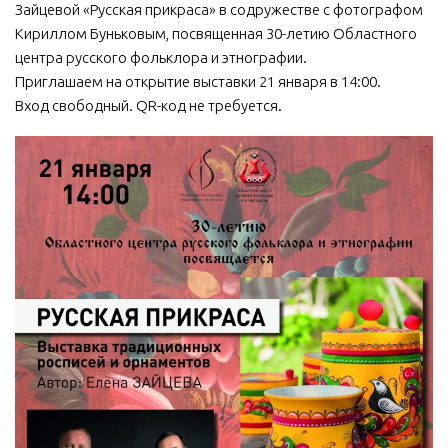
Зайцевой «Русская прикраса» в содружестве с фотографом
МБУ Дом культуры «Молодость»
Кириллом Буньковым, посвященная 30-летию Областного
центра русского фольклора и этнографии.
МБУ Дом культуры «Октябрь»
Приглашаем на открытие выставки 21 января в 14:00.
МБОУ ДО «Детская школа искусств»
Вход свободный. QR-код не требуется.
МБОУ ДО «Детская музыкальная школа»
МБУК «Искитимский городской историко-художественный
музей»
МБУ Парк культуры и отдыха им. И.В. Коротеева
МБУК «Централизованная библиотечная система»
ДК «Россия»
Афиша
Независимая оценка качества
Контакты