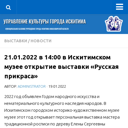
Управление
Руководитель
Сведения об организации
ВЫСТАВКИ
/
НОВОСТИ
Структура
21.01.2022 в 14:00 в Искитимском
Книга почета культуры
музее открытие выставки «Русская
Фотогалерея
прикраса»
Документы
АВТОР:
ADMINISTRATOR
· 19.01.2022
Учредительные документы
2022 год объявлен Годом народного искусства и
Правовая база
нематериального культурного наследия народов. В
Противодействие коррупции
Искитимском городском историко-художественном музее
Отчеты о деятельности
музее этот год открывает персональная выставка мастера
традиционной росписи по дереву Елены Сергеевны
Учреждения культуры