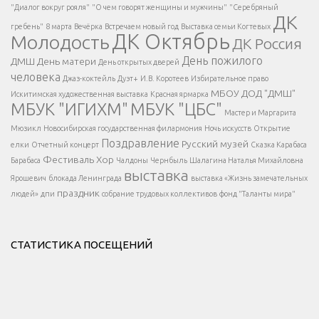
Есть вопрос?
"Диалог вокруг рояля"
"О чем говорят женщины и мужчины"
"Серебряный
ДК
</span >
гребень"
8 марта
Вечёрка
Встречаем новый год
Выставка семьи Когтевых
ДК Октябрь
Молодость
ДК Россия
Напишите нам
</span >
День пожилого
ДМШ
День матери
День открытых дверей
</div >
человека
Джаз-коктейль
Дуэт+
И.В. Коротеев
Избирательное право
МБОУ ДОД "ДМШ"
Искитимская художественная выставка
Красная ярмарка
МБУК "ИГИХМ"
МБУК "ЦБС"
Написать
</div > </div >
Мастер и Маргарита
</div >
</button >
Мюзикл
Новосибирская государственная филармония
Ночь искусств
Открытие
</div >
Поздравление
Русский музей
елки
Отчетный концерт
Сказка Карабаса
Фестиваль
Хор
Барабаса
Чалдоны
Чернбыль
Шалагина Наталья Михайловна
выставка
Ярошевич
блокада Ленинграда
выставка «Жизнь замечательных
праздник
людей»
дпи
собрание трудовых коллективов
фонд "Таланты мира"
СТАТИСТИКА ПОСЕЩЕНИЙ