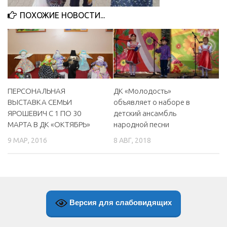
МБУ Дом культуры «Молодость»
ПОХОЖИЕ НОВОСТИ...
МБУ Дом культуры «Октябрь»
МБОУ ДО «Детская школа искусств»
МБОУ ДО «Детская музыкальная школа»
МБУК «Искитимский городской историко-художественный
ПЕРСОНАЛЬНАЯ
ДК «Молодость»
музей»
ВЫСТАВКА СЕМЬИ
объявляет о наборе в
МБУ Парк культуры и отдыха им. И.В. Коротеева
ЯРОШЕВИЧ С 1 ПО 30
детский ансамбль
МАРТА В ДК «ОКТЯБРЬ»
народной песни
МБУК «Централизованная библиотечная система»
9 МАР, 2016
8 АВГ, 2018
ДК «Россия»
Афиша
Независимая оценка качества
Контакты
Версия для слабовидящих