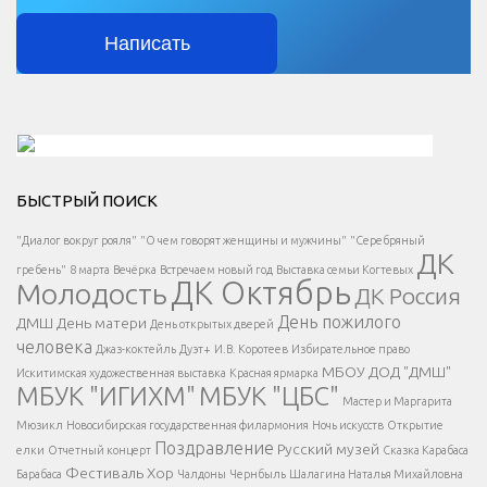
Написать
Решаем вместе</div > </div > </div >
БЫСТРЫЙ ПОИСК
Есть вопрос?
"Диалог вокруг рояля"
"О чем говорят женщины и мужчины"
"Серебряный
ДК
</span >
гребень"
8 марта
Вечёрка
Встречаем новый год
Выставка семьи Когтевых
ДК Октябрь
Молодость
ДК Россия
Напишите нам
</span >
День пожилого
ДМШ
День матери
День открытых дверей
</div >
человека
Джаз-коктейль
Дуэт+
И.В. Коротеев
Избирательное право
МБОУ ДОД "ДМШ"
Искитимская художественная выставка
Красная ярмарка
МБУК "ИГИХМ"
МБУК "ЦБС"
Написать
</div > </div >
Мастер и Маргарита
</div >
</button >
Мюзикл
Новосибирская государственная филармония
Ночь искусств
Открытие
</div >
Поздравление
Русский музей
елки
Отчетный концерт
Сказка Карабаса
Фестиваль
Хор
Барабаса
Чалдоны
Чернбыль
Шалагина Наталья Михайловна