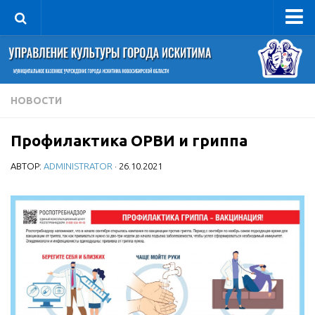
Управление
Руководитель
Сведения об организации
НОВОСТИ
Структура
Профилактика ОРВИ и гриппа
Книга почета культуры
АВТОР:
ADMINISTRATOR
· 26.10.2021
Фотогалерея
Документы
Учредительные документы
Правовая база
Противодействие коррупции
Отчеты о деятельности
Учреждения культуры