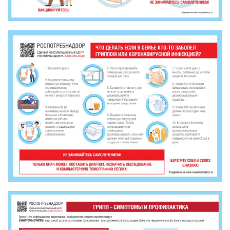
МБУ Дом культуры «Молодость»
МБУ Дом культуры «Октябрь»
МБОУ ДО «Детская школа искусств»
МБОУ ДО «Детская музыкальная школа»
МБУК «Искитимский городской историко-художественный
музей»
МБУ Парк культуры и отдыха им. И.В. Коротеева
МБУК «Централизованная библиотечная система»
ДК «Россия»
Афиша
Независимая оценка качества
Контакты