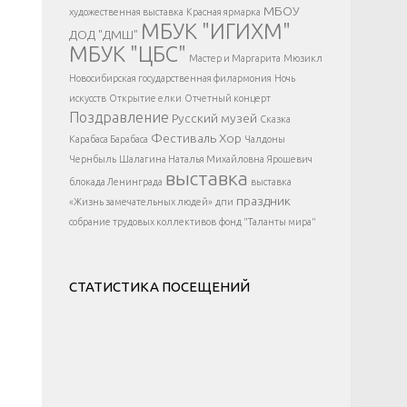
</div >
МБОУ
художественная выставка
Красная ярмарка
МБУК "ИГИХМ"
ДОД "ДМШ"
МБУК "ЦБС"
Мастер и Маргарита
Мюзикл
Новосибирская государственная филармония
Ночь
искусств
Открытие елки
Отчетный концерт
Поздравление
Русский музей
Сказка
Фестиваль
Хор
Карабаса Барабаса
Чалдоны
Чернбыль
Шалагина Наталья Михайловна
Ярошевич
выставка
блокада Ленинграда
выставка
праздник
«Жизнь замечательных людей»
дпи
собрание трудовых коллективов
фонд "Таланты мира"
СТАТИСТИКА ПОСЕЩЕНИЙ