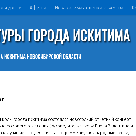
ультуры
Афиша
Независимая оценка качества
К
от!
 школы города Искитима состоялся новогодний отчётный концерт
льно-хорового отделения (руководитель Чекова Елена Валентиновна
али учащиеся отделения, в программе звучали народные песни,