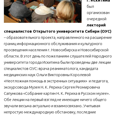
г. Искитима
был
МБУ Дом культуры «Молодость»
организован
МБУ Дом культуры «Октябрь»
очередной
МБОУ ДО «Детская школа искусств»
лекторий
специалистов Открытого университета Сибири (ОУС)
МБОУ ДО «Детская музыкальная школа»
– образовательного проекта, направленного на расширение
МБУК «Искитимский городской историко-художественный
границ информационного обслуживания и культурного
музей»
просвещения населения г. Новосибирска и Новосибирской
МБУ Парк культуры и отдыха им. И.В. Коротеева
области. В этот день по пожеланиям слушателей Народного
университета города Искитима были проведены две лекции
МБУК «Централизованная библиотечная система»
специалистов ОУС: врача реаниматолога, кандидата
ДК «Россия»
медицинских наук Ольги Викторовны Королевой
«Неотложная помощь в экстренных ситуациях» и педагога,
Афиша
экскурсовода Музея Н. К. Рериха Сергея Реомировича
Независимая оценка качества
Сапункова «Собрание картин Н. К. Рериха в Русском музее».
Обе лекции на первый взгляд не имеющие ничего общего
Контакты
звучали весьма актуально и взаимосвязано. Учитывая
непростую международную обстановку, последние