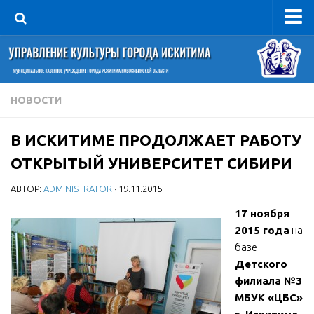
Управление
Руководитель
Сведения об организации
НОВОСТИ
Структура
В ИСКИТИМЕ ПРОДОЛЖАЕТ РАБОТУ
Книга почета культуры
ОТКРЫТЫЙ УНИВЕРСИТЕТ СИБИРИ
Фотогалерея
АВТОР:
ADMINISTRATOR
· 19.11.2015
Документы
17 ноября
Учредительные документы
2015 года
на
Правовая база
базе
Противодействие коррупции
Детского
филиала №3
Отчеты о деятельности
МБУК «ЦБС»
Учреждения культуры