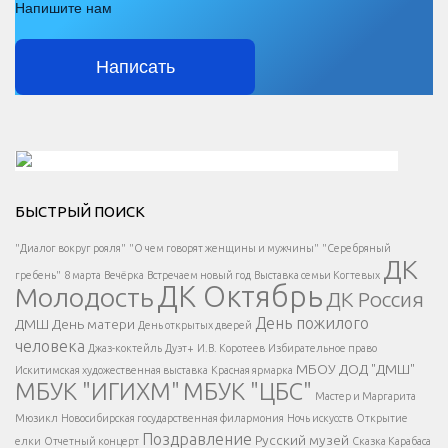
Напишите нам
Написать
Решаем вместе</div > </div > </div >
БЫСТРЫЙ ПОИСК
Есть вопрос?
"Диалог вокруг рояля"
"О чем говорят женщины и мужчины"
"Серебряный
ДК
</span >
гребень"
8 марта
Вечёрка
Встречаем новый год
Выставка семьи Когтевых
ДК Октябрь
Молодость
ДК Россия
Напишите нам
</span >
День пожилого
ДМШ
День матери
День открытых дверей
</div >
человека
Джаз-коктейль
Дуэт+
И.В. Коротеев
Избирательное право
МБОУ ДОД "ДМШ"
Искитимская художественная выставка
Красная ярмарка
МБУК "ИГИХМ"
МБУК "ЦБС"
Написать
</div > </div >
Мастер и Маргарита
</div >
</button >
Мюзикл
Новосибирская государственная филармония
Ночь искусств
Открытие
</div >
Поздравление
Русский музей
елки
Отчетный концерт
Сказка Карабаса