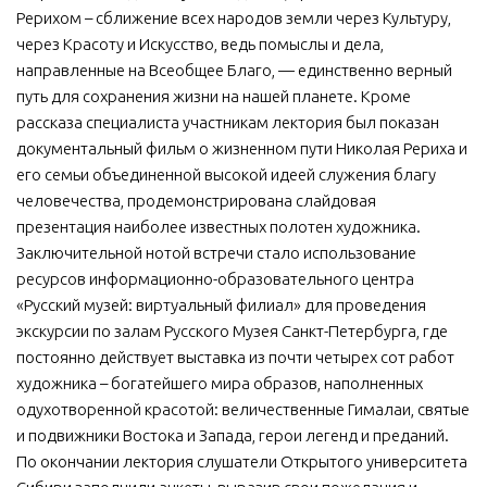
Рерихом – сближение всех народов земли через Культуру,
через Красоту и Искусство, ведь помыслы и дела,
направленные на Всеобщее Благо, — единственно верный
путь для сохранения жизни на нашей планете. Кроме
рассказа специалиста участникам лектория был показан
документальный фильм о жизненном пути Николая Рериха и
его семьи объединенной высокой идеей служения благу
человечества, продемонстрирована слайдовая
презентация наиболее известных полотен художника.
Заключительной нотой встречи стало использование
ресурсов информационно-образовательного центра
«Русский музей: виртуальный филиал» для проведения
экскурсии по залам Русского Музея Санкт-Петербурга, где
постоянно действует выставка из почти четырех сот работ
художника – богатейшего мира образов, наполненных
одухотворенной красотой: величественные Гималаи, святые
и подвижники Востока и Запада, герои легенд и преданий.
По окончании лектория слушатели Открытого университета