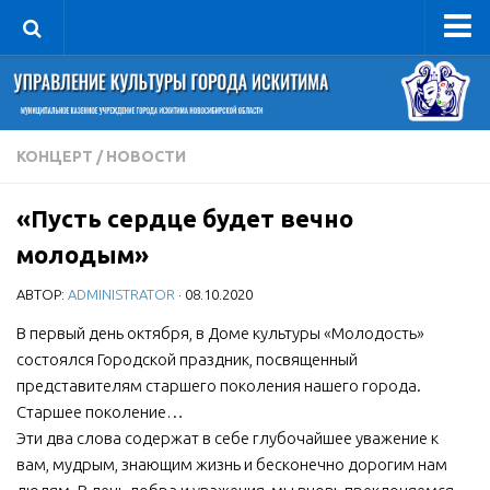
Управление
Руководитель
Сведения об организации
КОНЦЕРТ
/
НОВОСТИ
Структура
«Пусть сердце будет вечно
Книга почета культуры
молодым»
Фотогалерея
АВТОР:
ADMINISTRATOR
· 08.10.2020
Документы
В первый день октября, в Доме культуры «Молодость»
Учредительные документы
состоялся Городской праздник, посвященный
Правовая база
представителям старшего поколения нашего города.
Противодействие коррупции
Старшее поколение…
Эти два слова содержат в себе глубочайшее уважение к
Отчеты о деятельности
вам, мудрым, знающим жизнь и бесконечно дорогим нам
Учреждения культуры