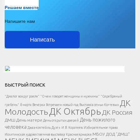
Есть вопрос?
Решаем вместе
Напишите нам
Написать
Решаем вместе</div > </div > </div >
БЫСТРЫЙ ПОИСК
Есть вопрос?
"Диалог вокруг рояля"
"О чем говорят женщины и мужчины"
"Серебряный
ДК
</span >
гребень"
8 марта
Вечёрка
Встречаем новый год
Выставка семьи Когтевых
ДК Октябрь
Молодость
ДК Россия
Напишите нам
</span >
День пожилого
ДМШ
День матери
День открытых дверей
</div >
человека
Джаз-коктейль
Дуэт+
И.В. Коротеев
Избирательное право
МБОУ ДОД "ДМШ"
Искитимская художественная выставка
Красная ярмарка