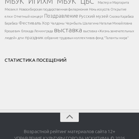
МБУК "ИГИХМ"
МБУК "ЦБС"
Написать
</div > </div >
Мастер и Маргарита
</div >
</button >
Мюзикл
Новосибирская государственная филармония
Ночь искусств
Открытие
</div >
Поздравление
Русский музей
елки
Отчетный концерт
Сказка Карабаса
Фестиваль
Хор
Барабаса
Чалдоны
Чернбыль
Шалагина Наталья Михайловна
выставка
Ярошевич
блокада Ленинграда
выставка «Жизнь замечательных
праздник
людей»
дпи
собрание трудовых коллективов
фонд "Таланты мира"
СТАТИСТИКА ПОСЕЩЕНИЙ
Возрастной рейтинг материалов сайта 12+
УПРАВЛЕНИЕ КУЛЬТУРЫ ГОРОДА ИСКИТИМА © 2026