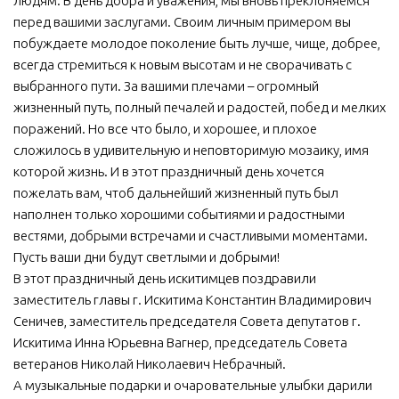
людям. В день добра и уважения, мы вновь преклоняемся
перед вашими заслугами. Своим личным примером вы
МБУ Дом культуры «Молодость»
побуждаете молодое поколение быть лучше, чище, добрее,
МБУ Дом культуры «Октябрь»
всегда стремиться к новым высотам и не сворачивать с
МБОУ ДО «Детская школа искусств»
выбранного пути. За вашими плечами – огромный
жизненный путь, полный печалей и радостей, побед и мелких
МБОУ ДО «Детская музыкальная школа»
поражений. Но все что было, и хорошее, и плохое
МБУК «Искитимский городской историко-художественный
сложилось в удивительную и неповторимую мозаику, имя
музей»
которой жизнь. И в этот праздничный день хочется
МБУ Парк культуры и отдыха им. И.В. Коротеева
пожелать вам, чтоб дальнейший жизненный путь был
наполнен только хорошими событиями и радостными
МБУК «Централизованная библиотечная система»
вестями, добрыми встречами и счастливыми моментами.
ДК «Россия»
Пусть ваши дни будут светлыми и добрыми!
В этот праздничный день искитимцев поздравили
Афиша
заместитель главы г. Искитима Константин Владимирович
Независимая оценка качества
Сеничев, заместитель председателя Совета депутатов г.
Искитима Инна Юрьевна Вагнер, председатель Совета
Контакты
ветеранов Николай Николаевич Небрачный.
А музыкальные подарки и очаровательные улыбки дарили