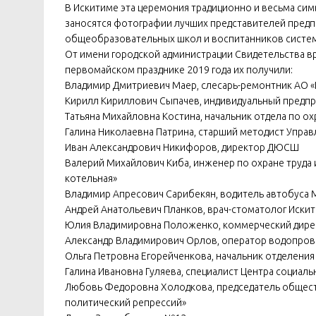
В Искитиме эта церемония традиционно и весьма сим
заносятся фотографии лучших представителей предпр
общеобразовательных школ и воспитанников систе
От имени городской администрации Свидетельства вр
первомайском празднике 2019 года их получили:
Владимир Дмитриевич Маер, слесарь-ремонтник АО 
Кирилл Кириллович Сыпачев, индивидуальный предп
Татьяна Михайловна Костина, начальник отдела по 
Галина Николаевна Патрина, старший методист Упра
Иван Александрович Никифоров, директор ДЮСШ
Валерий Михайлович Киба, инженер по охране труд
котельная»
Владимир Апресович Сарибекян, водитель автобуса 
Андрей Анатольевич Планков, врач-стоматолог Иски
Юлия Владимировна Положенко, коммерческий дире
Александр Владимирович Орлов, оператор водопро
Ольга Петровна Егорейченкова, начальник отделени
Галина Ивановна Гуляева, специалист Центра социал
Любовь Федоровна Холодкова, председатель общес
политический репрессий»