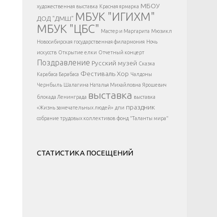
</div >
МБОУ
художественная выставка
Красная ярмарка
МБУК "ИГИХМ"
ДОД "ДМШ"
МБУК "ЦБС"
Мастер и Маргарита
Мюзикл
Новосибирская государственная филармония
Ночь
искусств
Открытие елки
Отчетный концерт
Поздравление
Русский музей
Сказка
Фестиваль
Хор
Карабаса Барабаса
Чалдоны
Чернбыль
Шалагина Наталья Михайловна
Ярошевич
выставка
блокада Ленинграда
выставка
праздник
«Жизнь замечательных людей»
дпи
собрание трудовых коллективов
фонд "Таланты мира"
СТАТИСТИКА ПОСЕЩЕНИЙ