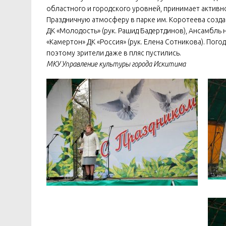
областного и городского уровней, принимает активно
Праздничную атмосферу в парке им. Коротеева созда
ДК «Молодость» (рук. Рашид Бадертдинов), Ансамбль н
«Камертон» ДК «Россия» (рук. Елена Сотникова). Пого
поэтому зрители даже в пляс пустились.
МКУ Управление культуры города Искитима