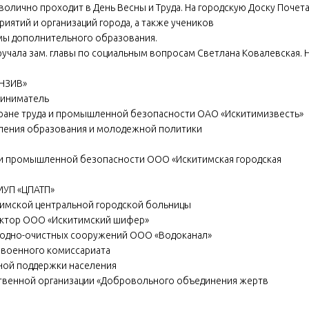
волично проходит в День Весны и Труда. На городскую Доску Почет
иятий и организаций города, а также учеников
мы дополнительного образования.
учала зам. главы по социальным вопросам Светлана Ковалевская. 
«НЗИВ»
риниматель
охране труда и промышленной безопасности ОАО «Искитимизвесть»
вления образования и молодежной политики
а и промышленной безопасности ООО «Искитимская городская
МУП «ЦПАТП»
тимской центральной городской больницы
ктор ООО «Искитимский шифер»
водно-очистных сооружений ООО «Водоканал»
я военного комиссариата
ьной поддержки населения
твенной организации «Добровольного объединения жертв