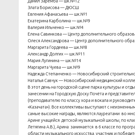
Данил Заремба — шк.№12
Злата Борисова — ДЮСШ
Евгения Афанасьева — шк.№1
Екатерина Карболина — шк.№9
Валерия Ильченко — шк.№4
Елена Савинкова — Центр дополнительного образов
Олеся Александрова — Центр дополнительного обра
Маргарита Гордеева — шк.№8
Александр Долгих — шк.№11
Мария Лугинина — шк.№14
Маргарита Чуева — шк.№9
Надежда Степанченко — Новосибирский строительн
Наталья Савчук — Новосибирский медицинский колл
В этот день на городской сцене парка культуры и от
занесении на Городскую Доску Почёта и представит
(преподавателю по классу хора и вокала и руководи
«Казачата»). Все коллективы выступают с неизменны
самые высокие награды, являются лауреатами во мно
Арине учащейся детской музыкальной школы, по клас
Летягина А.В.), Арина занимается в 6 классе по п
области музыкального искусства, участник и победи