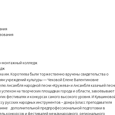
ания
зования
о-монтажный колледж
едж
дыха им. Коротеева были торжественно вручены свидетельства о
елям учреждений культуры — Чековой Елене Валентиновне
телю Ансамбля народной песни «Кружева» и Ансамбля казачьей песн
м успехом на творческих площадках города и области, завоёвывают
гих фестивалях и конкурсах самого высокого уровня. И Кувшиново
су русских народных инструментов – домра (класс преподавателя
рограмме дополнительной предпрофессиональной подготовки в
тель конкурсов и фестивалей международного, регионального