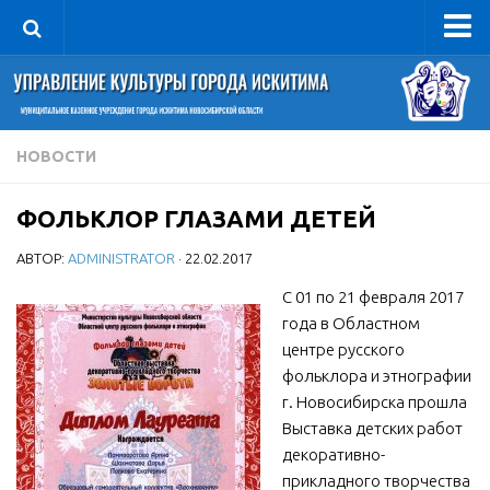
Управление
Руководитель
Сведения об организации
НОВОСТИ
Структура
ФОЛЬКЛОР ГЛАЗАМИ ДЕТЕЙ
Книга почета культуры
АВТОР:
ADMINISTRATOR
· 22.02.2017
Фотогалерея
Документы
С 01 по 21 февраля 2017
года в Областном
Учредительные документы
центре русского
Правовая база
фольклора и этнографии
г. Новосибирска прошла
Противодействие коррупции
Выставка детских работ
Отчеты о деятельности
декоративно-
прикладного творчества
Учреждения культуры