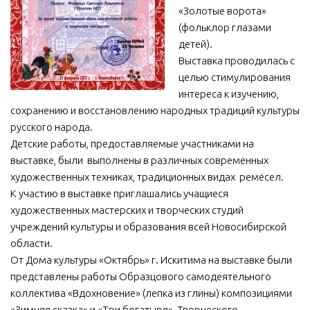
«Золотые ворота»
МБУ Дом культуры «Молодость»
(фольклор глазами
МБУ Дом культуры «Октябрь»
детей).
Выставка проводилась с
МБОУ ДО «Детская школа искусств»
целью стимулирования
МБОУ ДО «Детская музыкальная школа»
интереса к изучению,
сохранению и восстановлению народных традиций культуры
МБУК «Искитимский городской историко-художественный
музей»
русского народа.
Детские работы, предоставляемые участниками на
МБУ Парк культуры и отдыха им. И.В. Коротеева
выставке, были выполнены в различных современных
МБУК «Централизованная библиотечная система»
художественных техниках, традиционных видах ремёсел.
К участию в выставке приглашались учащиеся
ДК «Россия»
художественных мастерских и творческих студий
Афиша
учреждений культуры и образования всей Новосибирской
Независимая оценка качества
области.
От Дома культуры «Октябрь» г. Искитима на выставке были
Контакты
представлены работы Образцового самодеятельного
коллектива «Вдохновение» (лепка из глины) композициями
«Зимняя сказка» и «Три богатыря», Творческого