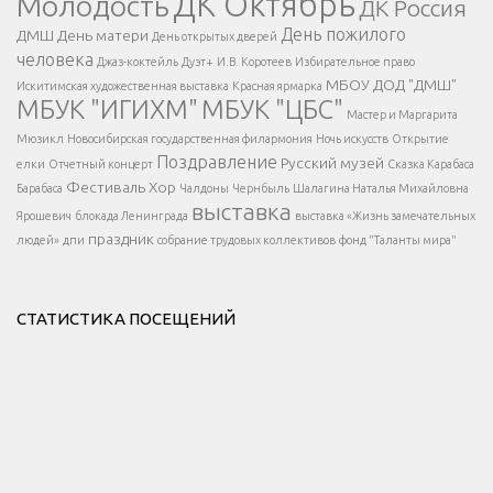
ДК Октябрь
Молодость
ДК Россия
Напишите нам
</span >
День пожилого
ДМШ
День матери
День открытых дверей
</div >
человека
Джаз-коктейль
Дуэт+
И.В. Коротеев
Избирательное право
МБОУ ДОД "ДМШ"
Искитимская художественная выставка
Красная ярмарка
МБУК "ИГИХМ"
МБУК "ЦБС"
Написать
</div > </div >
Мастер и Маргарита
</div >
</button >
Мюзикл
Новосибирская государственная филармония
Ночь искусств
Открытие
</div >
Поздравление
Русский музей
елки
Отчетный концерт
Сказка Карабаса
Фестиваль
Хор
Барабаса
Чалдоны
Чернбыль
Шалагина Наталья Михайловна
выставка
Ярошевич
блокада Ленинграда
выставка «Жизнь замечательных
праздник
людей»
дпи
собрание трудовых коллективов
фонд "Таланты мира"
СТАТИСТИКА ПОСЕЩЕНИЙ