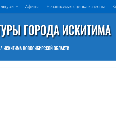
ультуры
Афиша
Независимая оценка качества
К