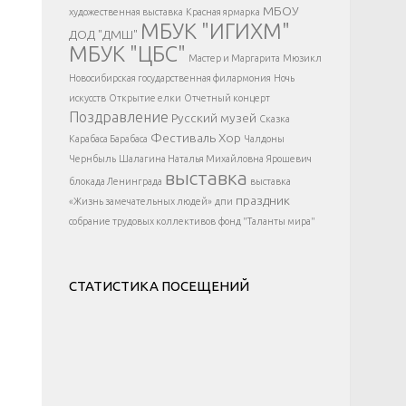
</div >
МБОУ
художественная выставка
Красная ярмарка
МБУК "ИГИХМ"
ДОД "ДМШ"
МБУК "ЦБС"
Мастер и Маргарита
Мюзикл
Новосибирская государственная филармония
Ночь
искусств
Открытие елки
Отчетный концерт
Поздравление
Русский музей
Сказка
Фестиваль
Хор
Карабаса Барабаса
Чалдоны
Чернбыль
Шалагина Наталья Михайловна
Ярошевич
выставка
блокада Ленинграда
выставка
праздник
«Жизнь замечательных людей»
дпи
собрание трудовых коллективов
фонд "Таланты мира"
СТАТИСТИКА ПОСЕЩЕНИЙ