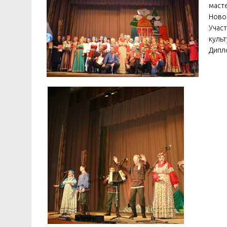
маст
Ново
Учас
куль
Дипло