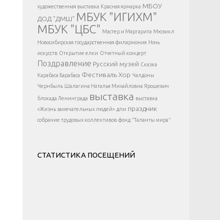
</div >
МБОУ
художественная выставка
Красная ярмарка
МБУК "ИГИХМ"
ДОД "ДМШ"
МБУК "ЦБС"
Мастер и Маргарита
Мюзикл
Новосибирская государственная филармония
Ночь
искусств
Открытие елки
Отчетный концерт
Поздравление
Русский музей
Сказка
Фестиваль
Хор
Карабаса Барабаса
Чалдоны
Чернбыль
Шалагина Наталья Михайловна
Ярошевич
выставка
блокада Ленинграда
выставка
праздник
«Жизнь замечательных людей»
дпи
собрание трудовых коллективов
фонд "Таланты мира"
СТАТИСТИКА ПОСЕЩЕНИЙ