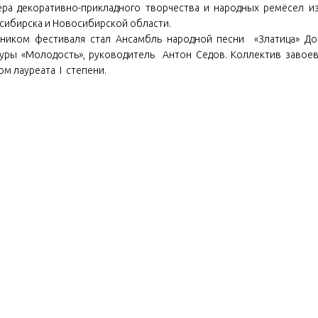
ера декоративно-прикладного творчества и народных ремёсел из
сибирска и Новосибирской области.
тником фестиваля стал Ансамбль народной песни «Златица» Д
туры «Молодость», руководитель Антон Седов. Коллектив завое
м лауреата I степени.