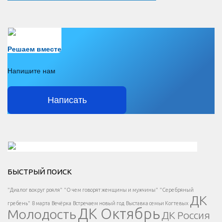
Есть вопрос?
Решаем вместе
Напишите нам
Написать
Решаем вместе</div > </div > </div >
БЫСТРЫЙ ПОИСК
Есть вопрос?
"Диалог вокруг рояля"
"О чем говорят женщины и мужчины"
"Серебряный
ДК
</span >
гребень"
8 марта
Вечёрка
Встречаем новый год
Выставка семьи Когтевых
ДК Октябрь
Молодость
ДК Россия
Напишите нам