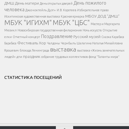
</span >
День пожилого
ДМШ
День матери
День открытых дверей
</div >
человека
Джаз-коктейль
Дуэт+
И.В. Коротеев
Избирательное право
МБОУ ДОД "ДМШ"
Искитимская художественная выставка
Красная ярмарка
МБУК "ИГИХМ"
МБУК "ЦБС"
Написать
</div > </div >
Мастер и Маргарита
</div >
</button >
Мюзикл
Новосибирская государственная филармония
Ночь искусств
Открытие
</div >
Поздравление
Русский музей
елки
Отчетный концерт
Сказка Карабаса
Фестиваль
Хор
Барабаса
Чалдоны
Чернбыль
Шалагина Наталья Михайловна
выставка
Ярошевич
блокада Ленинграда
выставка «Жизнь замечательных
праздник
людей»
дпи
собрание трудовых коллективов
фонд "Таланты мира"
СТАТИСТИКА ПОСЕЩЕНИЙ