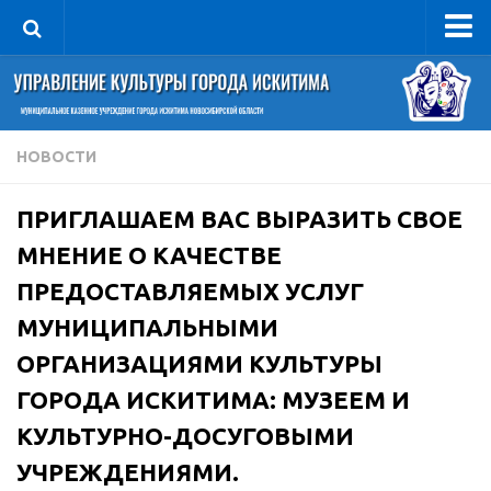
Управление
Руководитель
Сведения об организации
НОВОСТИ
Структура
ПРИГЛАШАЕМ ВАС ВЫРАЗИТЬ СВОЕ
Книга почета культуры
МНЕНИЕ О КАЧЕСТВЕ
Фотогалерея
ПРЕДОСТАВЛЯЕМЫХ УСЛУГ
Документы
МУНИЦИПАЛЬНЫМИ
Учредительные документы
ОРГАНИЗАЦИЯМИ КУЛЬТУРЫ
Правовая база
ГОРОДА ИСКИТИМА: МУЗЕЕМ И
Противодействие коррупции
КУЛЬТУРНО-ДОСУГОВЫМИ
Отчеты о деятельности
УЧРЕЖДЕНИЯМИ.
Учреждения культуры