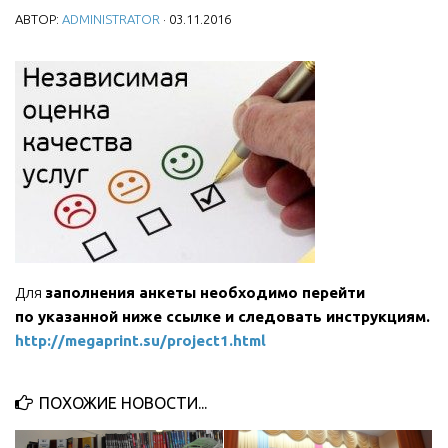
АВТОР:
ADMINISTRATOR
· 03.11.2016
МБУ Дом культуры «Молодость»
МБУ Дом культуры «Октябрь»
МБОУ ДО «Детская школа искусств»
МБОУ ДО «Детская музыкальная школа»
МБУК «Искитимский городской историко-художественный
музей»
МБУ Парк культуры и отдыха им. И.В. Коротеева
МБУК «Централизованная библиотечная система»
ДК «Россия»
Для
заполнения анкеты необходимо перейти
Афиша
по указанной ниже ссылке и следовать инструкциям.
http://megaprint.su/project1.html
Независимая оценка качества
Контакты
ПОХОЖИЕ НОВОСТИ...