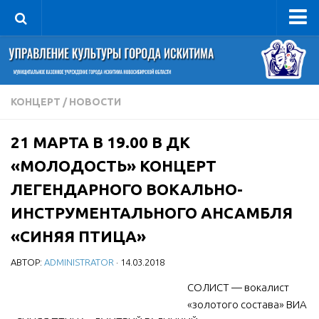
Управление
Руководитель
Сведения об организации
КОНЦЕРТ
/
НОВОСТИ
Структура
21 МАРТА В 19.00 В ДК
Книга почета культуры
«МОЛОДОСТЬ» КОНЦЕРТ
Фотогалерея
ЛЕГЕНДАРНОГО ВОКАЛЬНО-
Документы
ИНСТРУМЕНТАЛЬНОГО АНСАМБЛЯ
Учредительные документы
«СИНЯЯ ПТИЦА»
Правовая база
АВТОР:
ADMINISTRATOR
· 14.03.2018
Противодействие коррупции
СОЛИСТ — вокалист
Отчеты о деятельности
«золотого состава» ВИА
Учреждения культуры