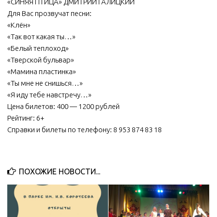
«СИНЯЯ ПТИЦА» ДМИТРИЙ ГАЛИЦКИЙ
Для Вас прозвучат песни:
МБУ Дом культуры «Молодость»
«Клён»
МБУ Дом культуры «Октябрь»
«Так вот какая ты…»
МБОУ ДО «Детская школа искусств»
«Белый теплоход»
«Тверской бульвар»
МБОУ ДО «Детская музыкальная школа»
«Мамина пластинка»
МБУК «Искитимский городской историко-художественный
«Ты мне не снишься…»
музей»
«Я иду тебе навстречу…»
МБУ Парк культуры и отдыха им. И.В. Коротеева
Цена билетов: 400 — 1200 рублей
Рейтинг: 6+
МБУК «Централизованная библиотечная система»
Справки и билеты по телефону: 8 953 874 83 18
ДК «Россия»
Афиша
Независимая оценка качества
ПОХОЖИЕ НОВОСТИ...
Контакты