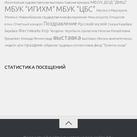
МБОУ ДОД "ДМШ"
Искитимская художественная выставка
Красная ярмарка
МБУК "ИГИХМ"
МБУК "ЦБС"
Написать
</div > </div >
Мастер и Маргарита
</div >
</button >
Мюзикл
Новосибирская государственная филармония
Ночь искусств
Открытие
</div >
Поздравление
Русский музей
елки
Отчетный концерт
Сказка Карабаса
Фестиваль
Хор
Барабаса
Чалдоны
Чернбыль
Шалагина Наталья Михайловна
выставка
Ярошевич
блокада Ленинграда
выставка «Жизнь замечательных
праздник
людей»
дпи
собрание трудовых коллективов
фонд "Таланты мира"
СТАТИСТИКА ПОСЕЩЕНИЙ