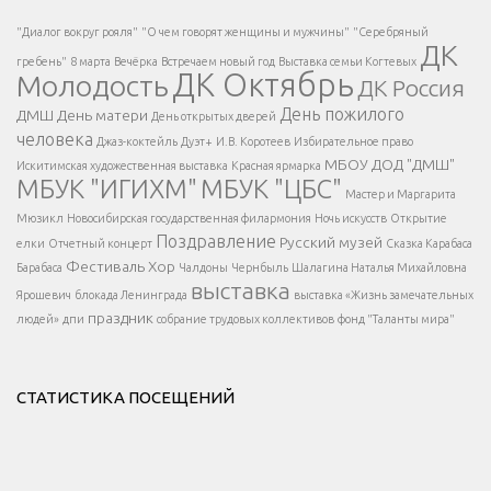
Есть вопрос?
"Диалог вокруг рояля"
"О чем говорят женщины и мужчины"
"Серебряный
ДК
</span >
гребень"
8 марта
Вечёрка
Встречаем новый год
Выставка семьи Когтевых
ДК Октябрь
Молодость
ДК Россия
Напишите нам
</span >
День пожилого
ДМШ
День матери
День открытых дверей
</div >
человека
Джаз-коктейль
Дуэт+
И.В. Коротеев
Избирательное право
МБОУ ДОД "ДМШ"
Искитимская художественная выставка
Красная ярмарка
МБУК "ИГИХМ"
МБУК "ЦБС"
Написать
</div > </div >
Мастер и Маргарита
</div >
</button >
Мюзикл
Новосибирская государственная филармония
Ночь искусств
Открытие
</div >
Поздравление
Русский музей
елки
Отчетный концерт
Сказка Карабаса
Фестиваль
Хор
Барабаса
Чалдоны
Чернбыль
Шалагина Наталья Михайловна
выставка
Ярошевич
блокада Ленинграда
выставка «Жизнь замечательных
праздник
людей»
дпи
собрание трудовых коллективов
фонд "Таланты мира"
СТАТИСТИКА ПОСЕЩЕНИЙ