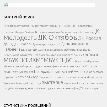
Решаем вместе</div > </div > </div >
БЫСТРЫЙ ПОИСК
Есть вопрос?
"Диалог вокруг рояля"
"О чем говорят женщины и мужчины"
"Серебряный
ДК
</span >
гребень"
8 марта
Вечёрка
Встречаем новый год
Выставка семьи Когтевых
ДК Октябрь
Молодость
ДК Россия
Напишите нам
</span >
День пожилого
ДМШ
День матери
День открытых дверей
</div >
человека
Джаз-коктейль
Дуэт+
И.В. Коротеев
Избирательное право
МБОУ ДОД "ДМШ"
Искитимская художественная выставка
Красная ярмарка
МБУК "ИГИХМ"
МБУК "ЦБС"
Написать
</div > </div >
Мастер и Маргарита
</div >
</button >
Мюзикл
Новосибирская государственная филармония
Ночь искусств
Открытие
</div >
Поздравление
Русский музей
елки
Отчетный концерт
Сказка Карабаса
Фестиваль
Хор
Барабаса
Чалдоны
Чернбыль
Шалагина Наталья Михайловна
выставка
Ярошевич
блокада Ленинграда
выставка «Жизнь замечательных
праздник
людей»
дпи
собрание трудовых коллективов
фонд "Таланты мира"
СТАТИСТИКА ПОСЕЩЕНИЙ