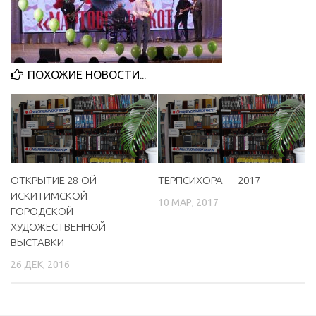
МБУ Дом культуры «Молодость»
МБУ Дом культуры «Октябрь»
МБОУ ДО «Детская школа искусств»
ПОХОЖИЕ НОВОСТИ...
МБОУ ДО «Детская музыкальная школа»
МБУК «Искитимский городской историко-художественный
музей»
МБУ Парк культуры и отдыха им. И.В. Коротеева
МБУК «Централизованная библиотечная система»
ОТКРЫТИЕ 28-ОЙ
ТЕРПСИХОРА — 2017
ИСКИТИМСКОЙ
ДК «Россия»
10 МАР, 2017
ГОРОДСКОЙ
Афиша
ХУДОЖЕСТВЕННОЙ
ВЫСТАВКИ
Независимая оценка качества
26 ДЕК, 2016
Контакты