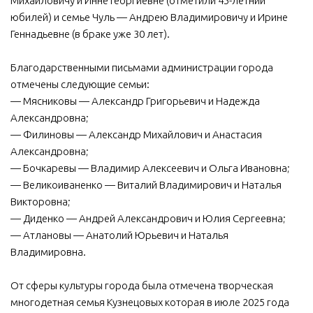
Михайловичу и Инне Георгиевне (отметили 45-летний
юбилей) и семье Чуль — Андрею Владимировичу и Ирине
МБУ Дом культуры «Молодость»
Геннадьевне (в браке уже 30 лет).
МБУ Дом культуры «Октябрь»
МБОУ ДО «Детская школа искусств»
Благодарственными письмами администрации города
отмечены следующие семьи:
МБОУ ДО «Детская музыкальная школа»
— Мясниковы — Александр Григорьевич и Надежда
МБУК «Искитимский городской историко-художественный
Александровна;
музей»
— Филиновы — Александр Михайлович и Анастасия
МБУ Парк культуры и отдыха им. И.В. Коротеева
Александровна;
— Бочкаревы — Владимир Алексеевич и Ольга Ивановна;
МБУК «Централизованная библиотечная система»
— Великоиваненко — Виталий Владимирович и Наталья
ДК «Россия»
Викторовна;
— Диденко — Андрей Александрович и Юлия Сергеевна;
Афиша
— Атлановы — Анатолий Юрьевич и Наталья
Независимая оценка качества
Владимировна.
Контакты
От сферы культуры города была отмечена творческая
многодетная семья Кузнецовых которая в июле 2025 года