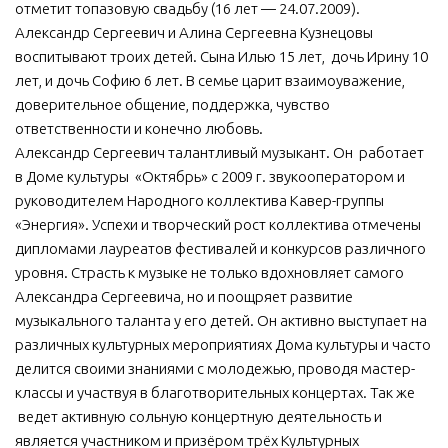
отметит топазовую свадьбу (16 лет — 24.07.2009).
Александр Сергеевич и Алина Сергеевна Кузнецовы
воспитывают троих детей. Сына Илью 15 лет, дочь Ирину 10
лет, и дочь Софию 6 лет. В семье царит взаимоуважение,
доверительное общение, поддержка, чувство
ответственности и конечно любовь.
Александр Сергеевич талантливый музыкант. Он работает
в Доме культуры «Октябрь» с 2009 г. звукооператором и
руководителем Народного коллектива Кавер-группы
«Энергия». Успехи и творческий рост коллектива отмечены
дипломами лауреатов фестивалей и конкурсов различного
уровня. Страсть к музыке не только вдохновляет самого
Александра Сергеевича, но и поощряет развитие
музыкального таланта у его детей. Он активно выступает на
различных культурных мероприятиях Дома культуры и часто
делится своими знаниями с молодежью, проводя мастер-
классы и участвуя в благотворительных концертах. Так же
ведет активную сольную концертную деятельность и
является участником и призёром трёх Культурных