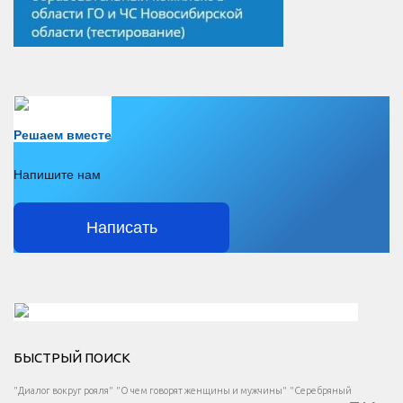
Есть вопрос?
Решаем вместе
Напишите нам
Написать
Решаем вместе</div > </div > </div >
БЫСТРЫЙ ПОИСК
Есть вопрос?
"Диалог вокруг рояля"
"О чем говорят женщины и мужчины"
"Серебряный