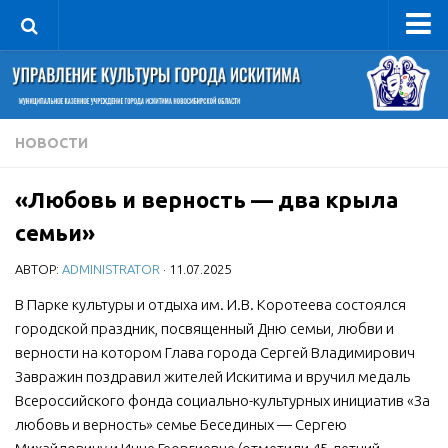
Управление
Руководитель
Сведения об организации
НОВОСТИ
Структура
«Любовь и верность — два крыла
Книга почета культуры
семьи»
Фотогалерея
АВТОР:
ADMINISTRATOR
· 11.07.2025
Документы
В Парке культуры и отдыха им. И.В. Коротеева состоялся
Учредительные документы
городской праздник, посвященный Дню семьи, любви и
Правовая база
верности на котором Глава города Сергей Владимирович
Противодействие коррупции
Завражин поздравил жителей Искитима и вручил медаль
Всероссийского фонда социально-культурных инициатив «За
Отчеты о деятельности
любовь и верность» семье Бесединых — Сергею
Учреждения культуры