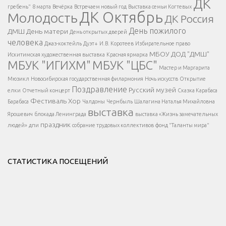
ДК
</span >
гребень"
8 марта
Вечёрка
Встречаем новый год
Выставка семьи Когтевых
ДК Октябрь
Молодость
ДК Россия
Напишите нам
</span >
День пожилого
ДМШ
День матери
День открытых дверей
</div >
человека
Джаз-коктейль
Дуэт+
И.В. Коротеев
Избирательное право
МБОУ ДОД "ДМШ"
Искитимская художественная выставка
Красная ярмарка
МБУК "ИГИХМ"
МБУК "ЦБС"
Написать
</div > </div >
Мастер и Маргарита
</div >
</button >
Мюзикл
Новосибирская государственная филармония
Ночь искусств
Открытие
</div >
Поздравление
Русский музей
елки
Отчетный концерт
Сказка Карабаса
Фестиваль
Хор
Барабаса
Чалдоны
Чернбыль
Шалагина Наталья Михайловна
выставка
Ярошевич
блокада Ленинграда
выставка «Жизнь замечательных
праздник
людей»
дпи
собрание трудовых коллективов
фонд "Таланты мира"
СТАТИСТИКА ПОСЕЩЕНИЙ