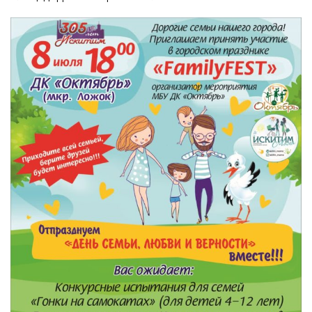
МБУ Дом культуры «Молодость»
МБУ Дом культуры «Октябрь»
МБОУ ДО «Детская школа искусств»
МБОУ ДО «Детская музыкальная школа»
МБУК «Искитимский городской историко-художественный
музей»
МБУ Парк культуры и отдыха им. И.В. Коротеева
МБУК «Централизованная библиотечная система»
ДК «Россия»
Афиша
Независимая оценка качества
Контакты