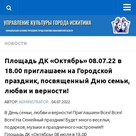
Управление
Руководитель
Сведения об организации
НОВОСТИ
Структура
Площадь ДК «Октябрь» 08.07.22 в
Книга почета культуры
18.00 приглашаем на Городской
Фотогалерея
праздник, посвященный Дню семьи,
Документы
любви и верности!
Учредительные документы
АВТОР:
ADMINISTRATOR
· 04.07.2022
Правовая база
В День семьи, любви и верности! Приглашаем Всех! Всех!
Противодействие коррупции
Всех! На Семейный праздник! Будет много веселья,
Отчеты о деятельности
подарков, музыки и праздничного настроения!!!
Учреждения культуры
Площадь ДК «Октябрь» 08 июля в 18.00