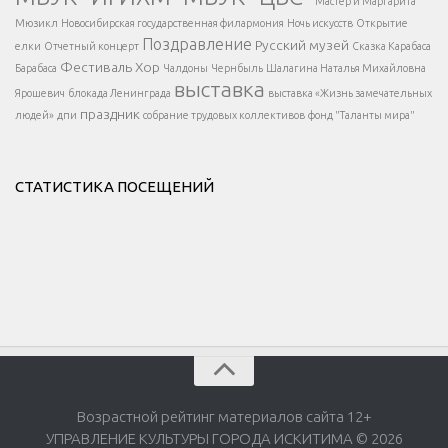
Мастер и Маргарита
</div >
</button >
Мюзикл
Новосибирская государственная филармония
Ночь искусств
Открытие
</div >
Поздравление
Русский музей
елки
Отчетный концерт
Сказка Карабаса
Фестиваль
Хор
Барабаса
Чалдоны
Чернбыль
Шалагина Наталья Михайловна
выставка
Ярошевич
блокада Ленинграда
выставка «Жизнь замечательных
праздник
людей»
дпи
собрание трудовых коллективов
фонд "Таланты мира"
СТАТИСТИКА ПОСЕЩЕНИЙ
Возрастной рейтинг материалов сайта 12+
УПРАВЛЕНИЕ КУЛЬТУРЫ ГОРОДА ИСКИТИМА © 2026