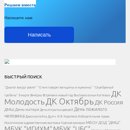
Есть вопрос?
Решаем вместе
Напишите нам
Написать
Решаем вместе</div > </div > </div >
БЫСТРЫЙ ПОИСК
Есть вопрос?
"Диалог вокруг рояля"
"О чем говорят женщины и мужчины"
"Серебряный
ДК
</span >
гребень"
8 марта
Вечёрка
Встречаем новый год
Выставка семьи Когтевых
ДК Октябрь
Молодость
ДК Россия
Напишите нам
</span >
День пожилого
ДМШ
День матери
День открытых дверей
</div >
человека
Джаз-коктейль
Дуэт+
И.В. Коротеев
Избирательное право
МБОУ ДОД "ДМШ"
Искитимская художественная выставка
Красная ярмарка
МБУК "ИГИХМ"
МБУК "ЦБС"
Написать
</div > </div >