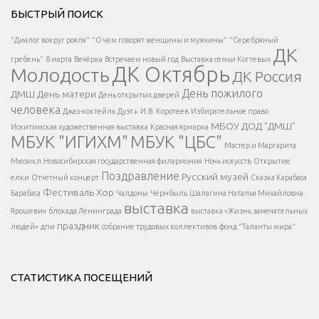
Решаем вместе</div > </div > </div >
БЫСТРЫЙ ПОИСК
Есть вопрос?
"Диалог вокруг рояля"
"О чем говорят женщины и мужчины"
"Серебряный
ДК
</span >
гребень"
8 марта
Вечёрка
Встречаем новый год
Выставка семьи Когтевых
ДК Октябрь
Молодость
ДК Россия
Напишите нам
</span >
День пожилого
ДМШ
День матери
День открытых дверей
</div >
человека
Джаз-коктейль
Дуэт+
И.В. Коротеев
Избирательное право
МБОУ ДОД "ДМШ"
Искитимская художественная выставка
Красная ярмарка
МБУК "ИГИХМ"
МБУК "ЦБС"
Написать
</div > </div >
Мастер и Маргарита
</div >
</button >
Мюзикл
Новосибирская государственная филармония
Ночь искусств
Открытие
</div >
Поздравление
Русский музей
елки
Отчетный концерт
Сказка Карабаса
Фестиваль
Хор
Барабаса
Чалдоны
Чернбыль
Шалагина Наталья Михайловна
выставка
Ярошевич
блокада Ленинграда
выставка «Жизнь замечательных
праздник
людей»
дпи
собрание трудовых коллективов
фонд "Таланты мира"
СТАТИСТИКА ПОСЕЩЕНИЙ