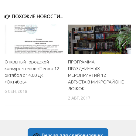
МБУ Дом культуры «Молодость»
ПОХОЖИЕ НОВОСТИ...
МБУ Дом культуры «Октябрь»
МБОУ ДО «Детская школа искусств»
МБОУ ДО «Детская музыкальная школа»
МБУК «Искитимский городской историко-художественный
музей»
Открытый городской
ПРОГРАММА
МБУ Парк культуры и отдыха им. И.В. Коротеева
конкурс чтецов «Пегас» 12
ПРАЗДНИЧНЫХ
МБУК «Централизованная библиотечная система»
октября с 14.00 ДК
МЕРОПРИЯТИЙ 12
«Октябрь»
АВГУСТА В МИКРОРАЙОНЕ
ДК «Россия»
ЛОЖОК
6 СЕН, 2018
Афиша
2 АВГ, 2017
Независимая оценка качества
Контакты
Версия для слабовидящих