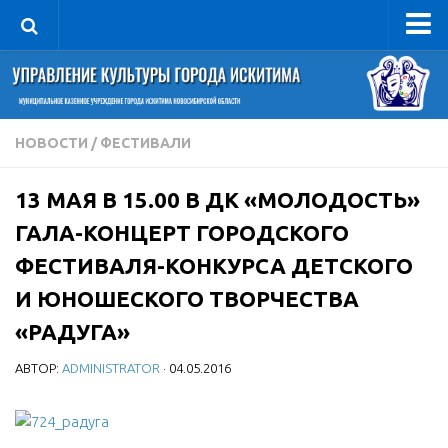
Управление
Руководитель
Сведения об организации
НОВОСТИ
/
ФЕСТИВАЛИ
Структура
13 МАЯ В 15.00 В ДК «МОЛОДОСТЬ»
Книга почета культуры
ГАЛА-КОНЦЕРТ ГОРОДСКОГО
Фотогалерея
ФЕСТИВАЛЯ-КОНКУРСА ДЕТСКОГО
Документы
И ЮНОШЕСКОГО ТВОРЧЕСТВА
Учредительные документы
«РАДУГА»
Правовая база
АВТОР:
ADMINISTRATOR
· 04.05.2016
Противодействие коррупции
Отчеты о деятельности
Учреждения культуры