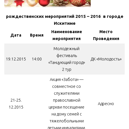
МБУ Дом культуры «Молодость»
рождественских
мероприятий 2015 – 2016 в городе
МБУ Дом культуры «Октябрь»
Искитиме
МБОУ ДО «Детская школа искусств»
Наименование
Место
Дата
Время
МБОУ ДО «Детская музыкальная школа»
мероприятия
Проведения
МБУК «Искитимский городской историко-художественный
Молодежный
музей»
фестиваль
19.12.2015
14:00
ДК «Молодость»
МБУ Парк культуры и отдыха им. И.В. Коротеева
«Танцующий город»
2 тур
МБУК «Централизованная библиотечная система»
Акция «Забота» —
ДК «Россия»
совместное со
Афиша
служителями
21-25.
православной
Независимая оценка качества
Адресно
12.2015
церкви посещение
Контакты
на дому семей с
тяжелобольными
детьми-инвалидами.