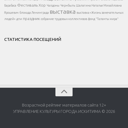
Фестиваль
Хор
Барабаса
Чалдоны
Чернбыль
Шалагина Наталья Михайловна
выставка
Ярошевич
блокада Ленинграда
выставка «Жизнь замечательных
праздник
людей»
дпи
собрание трудовых коллективов
фонд "Таланты мира"
СТАТИСТИКА ПОСЕЩЕНИЙ
Возрастной рейтинг материалов сайта 12+
УПРАВЛЕНИЕ КУЛЬТУРЫ ГОРОДА ИСКИТИМА © 2026