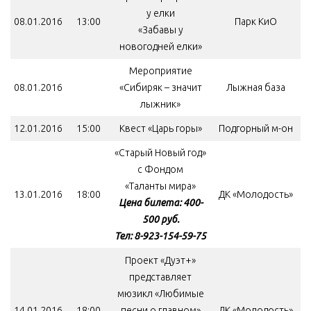
у елки
08.01.2016
13:00
Парк КиО
«Забавы у
новогодней елки»
Мероприятие
08.01.2016
«Сибиряк – значит
Лыжная база
лыжник»
12.01.2016
15:00
Квест «Царь горы»
Подгорный м-он
«Старый Новый год»
с Фондом
«Таланты мира»
13.01.2016
18:00
ДК «Молодость»
Цена билета: 400-
500 руб.
Тел: 8-923-154-59-75
Проект «Дуэт+»
представляет
мюзикл «Любимые
14.01.2016
18:00
песни о главном»
ДК «Молодость»