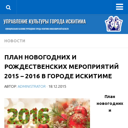
Управление
Руководитель
Сведения об организации
НОВОСТИ
Структура
ПЛАН НОВОГОДНИХ И
Книга почета культуры
РОЖДЕСТВЕНСКИХ МЕРОПРИЯТИЙ
Фотогалерея
2015 – 2016 В ГОРОДЕ ИСКИТИМЕ
Документы
АВТОР:
ADMINISTRATOR
· 18.12.2015
Учредительные документы
План
Правовая база
новогодних
Противодействие коррупции
и
Отчеты о деятельности
Учреждения культуры