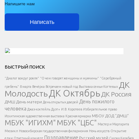
Напишите нам
Написать
Решаем вместе</div > </div > </div >
БЫСТРЫЙ ПОИСК
Есть вопрос?
"Диалог вокруг рояля"
"О чем говорят женщины и мужчины"
"Серебряный
ДК
</span >
гребень"
8 марта
Вечёрка
Встречаем новый год
Выставка семьи Когтевых
ДК Октябрь
Молодость
ДК Россия
Напишите нам
</span >
День пожилого
ДМШ
День матери
День открытых дверей
</div >
человека
Джаз-коктейль
Дуэт+
И.В. Коротеев
Избирательное право
МБОУ ДОД "ДМШ"
Искитимская художественная выставка
Красная ярмарка
МБУК "ИГИХМ"
МБУК "ЦБС"
Написать
</div > </div >
Мастер и Маргарита
</div >
</button >
Мюзикл
Новосибирская государственная филармония
Ночь искусств
Открытие
</div >
Поздравление
Русский музей
елки
Отчетный концерт
Сказка Карабаса