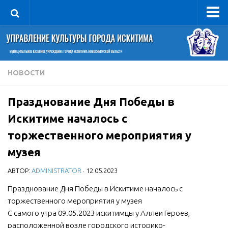
Управление
Руководитель
Сведения об организации
НОВОСТИ
Структура
Празднование Дня Победы в
Книга почета культуры
Искитиме началось с
Фотогалерея
торжественного мероприятия у
Документы
музея
Учредительные документы
АВТОР:
ADMINISTRATOR
· 12.05.2023
Правовая база
Празднование Дня Победы в Искитиме началось с
Противодействие коррупции
торжественного мероприятия у музея
Отчеты о деятельности
С самого утра 09.05.2023 искитимцы у Аллеи Героев,
Учреждения культуры
расположенной возле городского историко-