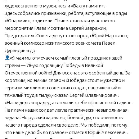
художественного музея, несли «Вахту памяти».
МБУ Дом культуры «Молодость»
Здесь собрались призывники, ребята, вступающие в ряды
МБУ Дом культуры «Октябрь»
«Юнармии», родители. Приветствовали участников
мероприятия Глава Искитима Сергей Завражин,
МБОУ ДО «Детская школа искусств»
Председатель Совета депутатов города Юрий Мартынов,
МБОУ ДО «Детская музыкальная школа»
военный комиссар искитимского военкомата Павел
МБУК «Искитимский городской историко-художественный
Дурандин и др.
музей»
«9 мая мы отмечаем самый главный праздник нашей
страны — 78-ую годовщину Победы в Великой
МБУ Парк культуры и отдыха им. И.В. Коротеева
Отечественной войне! Для всех нас это особенный день. За
МБУК «Централизованная библиотечная система»
коротким, но емким словом «Победа» стоит мужество и
ДК «Россия»
героизм миллионов советских солдат, напряженный и
тяжелый труд в тылу»,- сказал Сергей Владимирович.
Афиша
«Наши деды и прадеды сломали хребет фашистской гадине.
Независимая оценка качества
На плечи наших солдат легла практически невыполнимая
задача. Но русский характер, боевой дух, сплоченность
Контакты
нашего народа сделали свое дело. Мы победили, потому
что наше дело было правое»- отметил Юрий Алексеевич.