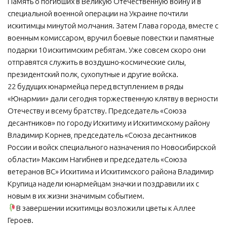
Память о погибших в Великую Отечественную войну и в
специальной военной операции на Украине почтили
искитимцы минутой молчания. Затем Глава города, вместе с
военным комиссаром, вручил боевые повестки и памятные
подарки 10 искитимским ребятам. Уже совсем скоро они
отправятся служить в воздушно-космические силы,
президентский полк, сухопутные и другие войска.
22 будущих юнармейца перед вступлением в ряды
«Юнармии» дали сегодня торжественную клятву в верности
Отечеству и всему братству. Председатель «Союза
десантников» по городу Искитиму и Искитимскому району
Владимир Корнев, председатель «Союза десантников
России и войск специального назначения по Новосибирской
области» Максим Нагибнев и председатель «Союза
ветеранов ВС» Искитима и Искитимского района Владимир
Крупица надели юнармейцам значки и поздравили их с
новым в их жизни значимым событием.
В завершении искитимцы возложили цветы к Аллее
Героев.