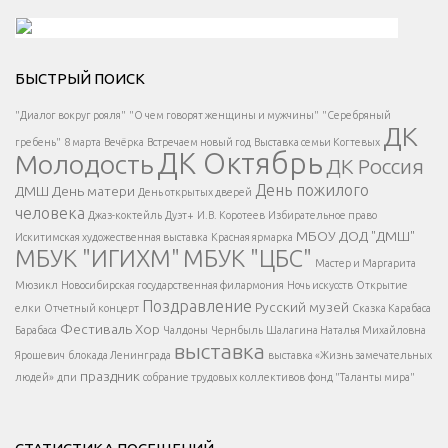
Решаем вместе</div > </div > </div >
БЫСТРЫЙ ПОИСК
Есть вопрос?
"Диалог вокруг рояля"
"О чем говорят женщины и мужчины"
"Серебряный
ДК
</span >
гребень"
8 марта
Вечёрка
Встречаем новый год
Выставка семьи Когтевых
ДК Октябрь
Молодость
ДК Россия
Напишите нам
</span >
День пожилого
ДМШ
День матери
День открытых дверей
</div >
человека
Джаз-коктейль
Дуэт+
И.В. Коротеев
Избирательное право
МБОУ ДОД "ДМШ"
Искитимская художественная выставка
Красная ярмарка
МБУК "ИГИХМ"
МБУК "ЦБС"
Написать
</div > </div >
Мастер и Маргарита
</div >
</button >
Мюзикл
Новосибирская государственная филармония
Ночь искусств
Открытие
</div >
Поздравление
Русский музей
елки
Отчетный концерт
Сказка Карабаса
Фестиваль
Хор
Барабаса
Чалдоны
Чернбыль
Шалагина Наталья Михайловна
выставка
Ярошевич
блокада Ленинграда
выставка «Жизнь замечательных
праздник
людей»
дпи
собрание трудовых коллективов
фонд "Таланты мира"