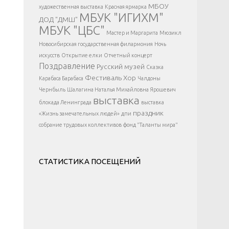
</div >
МБОУ
художественная выставка
Красная ярмарка
МБУК "ИГИХМ"
ДОД "ДМШ"
МБУК "ЦБС"
Мастер и Маргарита
Мюзикл
Новосибирская государственная филармония
Ночь
искусств
Открытие елки
Отчетный концерт
Поздравление
Русский музей
Сказка
Фестиваль
Хор
Карабаса Барабаса
Чалдоны
Чернбыль
Шалагина Наталья Михайловна
Ярошевич
выставка
блокада Ленинграда
выставка
праздник
«Жизнь замечательных людей»
дпи
собрание трудовых коллективов
фонд "Таланты мира"
СТАТИСТИКА ПОСЕЩЕНИЙ