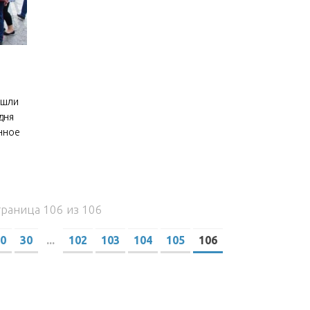
ошли
дня
нное
траница 106 из 106
0
30
...
102
103
104
105
106