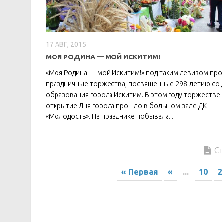
17 АВГ, 2015
МОЯ РОДИНА — МОЙ ИСКИТИМ!
«Моя Родина — мой Искитим!» под таким девизом пр
праздничные торжества, посвященные 298-летию со 
образования города Искитим. В этом году торжестве
открытие Дня города прошло в большом зале ДК
«Молодость». На празднике побывала...
С
« Первая
«
...
10
2