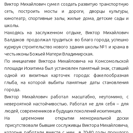
Виктор Михайлович сумел создать развитую транспортную
сеть, построить мосты и дороги, дворцы культуры,
кинотеатр, спортивные залы, жилые дома, детские сады и
школы.
Находясь на заслуженном отдыхе, Виктор Михайлович
Балдаков продолжал трудиться во благо города, успешно
курируя строительство нового здания школы №1 и храма в
честь иконы Божьей Матери Владимирская.
По инициативе Виктора Михайловича на Комсомольской
площади Искитима был установлен памятный знак, ставший
одной из визитных карточек города: факелообразная
глыба, на которой выбиты памятные даты становления
города.
Виктор Михайлович работал масштабно, неутомимо, с
невероятной настойчивостью. Работал не для себя – для
людей, современников и будущих поколений искитимцев.
На церемонии открытии мемориальной доски
присутствовали бывшие сослуживцы Виктора Михайловича,
которые работали вместе с ним в 70-80 годы прошлого