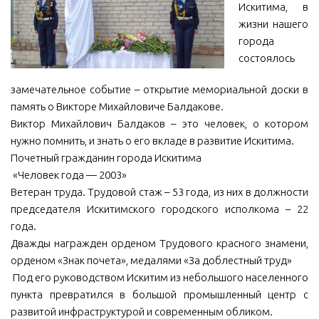
Искитима, в
МБУ Дом культуры «Молодость»
жизни нашего
города
МБУ Дом культуры «Октябрь»
состоялось
МБОУ ДО «Детская школа искусств»
замечательное событие – открытие мемориальной доски в
МБОУ ДО «Детская музыкальная школа»
память о Викторе Михайловиче Балдакове.
МБУК «Искитимский городской историко-художественный
Виктор Михайлович Балдаков – это человек, о котором
музей»
нужно помнить, и знать о его вкладе в развитие Искитима.
МБУ Парк культуры и отдыха им. И.В. Коротеева
Почетный гражданин города Искитима
«Человек года — 2003»
МБУК «Централизованная библиотечная система»
Ветеран труда. Трудовой стаж – 53 года, из них в должности
ДК «Россия»
председателя Искитимского городского исполкома – 22
Афиша
года.
Дважды награжден орденом Трудового красного знамени,
Независимая оценка качества
орденом «Знак почета», медалями «За доблестный труд»
Контакты
Под его руководством Искитим из небольшого населенного
пункта превратился в большой промышленный центр с
развитой инфраструктурой и современным обликом.