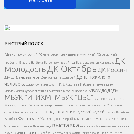
Написать
Решаем вместе</div > </div > </div >
БЫСТРЫЙ ПОИСК
Есть вопрос?
"Диалог вокруг рояля"
"О чем говорят женщины и мужчины"
"Серебряный
ДК
</span >
гребень"
8 марта
Вечёрка
Встречаем новый год
Выставка семьи Когтевых
ДК Октябрь
Молодость
ДК Россия
Напишите нам
</span >
День пожилого
ДМШ
День матери
День открытых дверей
</div >
человека
Джаз-коктейль
Дуэт+
И.В. Коротеев
Избирательное право
МБОУ ДОД "ДМШ"
Искитимская художественная выставка
Красная ярмарка
МБУК "ИГИХМ"
МБУК "ЦБС"
Написать
</div > </div >
Мастер и Маргарита
</div >
</button >
Мюзикл
Новосибирская государственная филармония
Ночь искусств
Открытие
</div >
Поздравление
Русский музей
елки
Отчетный концерт
Сказка Карабаса
Фестиваль
Хор
Барабаса
Чалдоны
Чернбыль
Шалагина Наталья Михайловна
выставка
Ярошевич
блокада Ленинграда
выставка «Жизнь замечательных
праздник
людей»
дпи
собрание трудовых коллективов
фонд "Таланты мира"