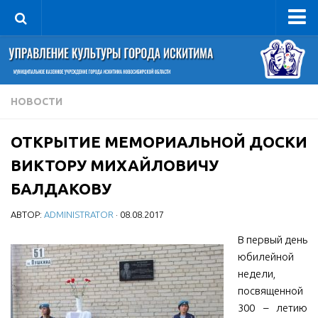
Управление
Руководитель
Сведения об организации
НОВОСТИ
Структура
ОТКРЫТИЕ МЕМОРИАЛЬНОЙ ДОСКИ
Книга почета культуры
ВИКТОРУ МИХАЙЛОВИЧУ
Фотогалерея
БАЛДАКОВУ
Документы
АВТОР:
ADMINISTRATOR
· 08.08.2017
Учредительные документы
В первый день
Правовая база
юбилейной
Противодействие коррупции
недели,
Отчеты о деятельности
посвященной
300 – летию
Учреждения культуры