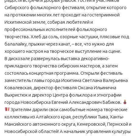
радости встречи и добрых улыбок гостей и участников
Сибирского фольклорного фестиваля, открытие которого
МБУ Дом культуры «Молодость»
на протяжении многих лет проходит на гостеприимной
МБУ Дом культуры «Октябрь»
Искитимской земле, собирая любителей и
МБОУ ДО «Детская школа искусств»
профессиональных исполнителей фольклорного
творчества. Хлеб да соль, озорные частушки, плясовые под
МБОУ ДО «Детская музыкальная школа»
балалайку, прыжки через канат, – все, что нужно для
МБУК «Искитимский городской историко-художественный
хорошего настроя на творческое выступление на сцене.
музей»
В дискозале развернулась выставка декоративно-
МБУ Парк культуры и отдыха им. И.В. Коротеева
прикладного творчества сибирских мастеров, а затем
состоялась концертная программа. Открыли фестиваль
МБУК «Централизованная библиотечная система»
заместитель главы города Искитима Светлана Валерьевна
ДК «Россия»
Ковалевская, директор фестиваля Оксана Ильинична
Выхристюк и директор Центра фольклора и этнографии
Афиша
города Новосибирска Евгений Александрович Бабиков.
Независимая оценка качества
Зрителям дарили свои самобытные номера творческие
коллективы из Алтайского края, республики Тыва, Ханты-
Контакты
Мансийского автономного округа, Кемеровской, Пермской и
Новосибирской областей! А начальник управления культуры