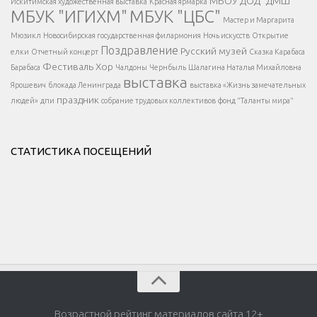
МБОУ ДОД "ДМШ"
Искитимская художественная выставка
Красная ярмарка
МБУК "ИГИХМ"
МБУК "ЦБС"
Написать
</div > </div >
Мастер и Маргарита
</div >
</button >
Мюзикл
Новосибирская государственная филармония
Ночь искусств
Открытие
</div >
Поздравление
Русский музей
елки
Отчетный концерт
Сказка Карабаса
Фестиваль
Хор
Барабаса
Чалдоны
Чернбыль
Шалагина Наталья Михайловна
выставка
Ярошевич
блокада Ленинграда
выставка «Жизнь замечательных
праздник
людей»
дпи
собрание трудовых коллективов
фонд "Таланты мира"
СТАТИСТИКА ПОСЕЩЕНИЙ
Возрастной рейтинг материалов сайта 12+