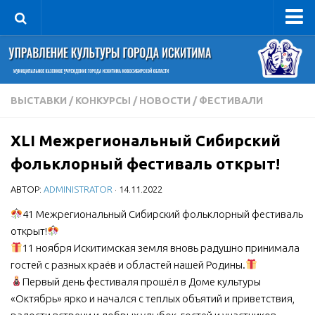
Управление
Руководитель
Сведения об организации
ВЫСТАВКИ
/
КОНКУРСЫ
/
НОВОСТИ
/
ФЕСТИВАЛИ
Структура
XLI Межрегиональный Сибирский
Книга почета культуры
фольклорный фестиваль открыт!
Фотогалерея
АВТОР:
ADMINISTRATOR
· 14.11.2022
Документы
41 Межрегиональный Сибирский фольклорный фестиваль
Учредительные документы
открыт!
Правовая база
11 ноября Искитимская земля вновь радушно принимала
Противодействие коррупции
гостей с разных краёв и областей нашей Родины.
Первый день фестиваля прошёл в Доме культуры
Отчеты о деятельности
«Октябрь» ярко и начался с теплых объятий и приветствия,
Учреждения культуры