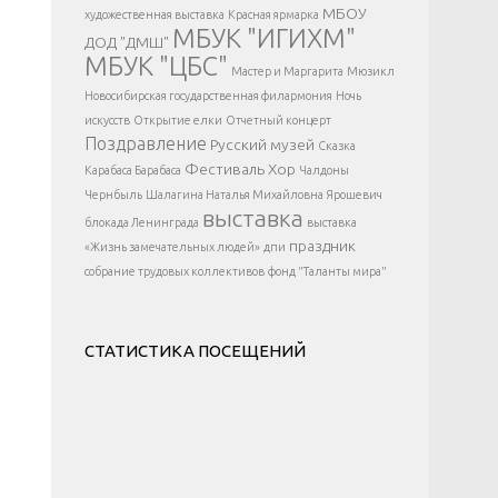
</div >
МБОУ
художественная выставка
Красная ярмарка
МБУК "ИГИХМ"
ДОД "ДМШ"
МБУК "ЦБС"
Мастер и Маргарита
Мюзикл
Новосибирская государственная филармония
Ночь
искусств
Открытие елки
Отчетный концерт
Поздравление
Русский музей
Сказка
Фестиваль
Хор
Карабаса Барабаса
Чалдоны
Чернбыль
Шалагина Наталья Михайловна
Ярошевич
выставка
блокада Ленинграда
выставка
праздник
«Жизнь замечательных людей»
дпи
собрание трудовых коллективов
фонд "Таланты мира"
СТАТИСТИКА ПОСЕЩЕНИЙ