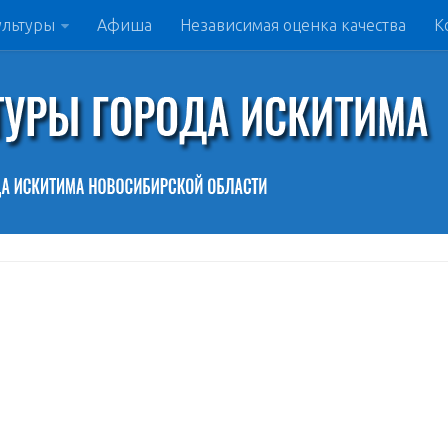
ультуры
Афиша
Независимая оценка качества
К