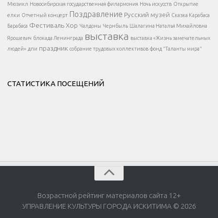
</button >
Мюзикл
Новосибирская государственная филармония
Ночь искусств
Открытие
</div >
Поздравление
Русский музей
елки
Отчетный концерт
Сказка Карабаса
Фестиваль
Хор
Барабаса
Чалдоны
Чернбыль
Шалагина Наталья Михайловна
выставка
Ярошевич
блокада Ленинграда
выставка «Жизнь замечательных
праздник
людей»
дпи
собрание трудовых коллективов
фонд "Таланты мира"
СТАТИСТИКА ПОСЕЩЕНИЙ
Возрастной рейтинг материалов сайта 12+
УПРАВЛЕНИЕ КУЛЬТУРЫ ГОРОДА ИСКИТИМА © 2026