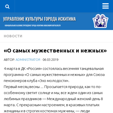
Управление
Руководитель
Сведения об организации
НОВОСТИ
Структура
«О самых мужественных и нежных»
Книга почета культуры
АВТОР:
ADMINISTRATOR
· 06.03.2019
Фотогалерея
Документы
4 марта в ДК «Россия» состоялась весенняя танцевальная
программа «О самых мужественных и нежных» для Союза
Учредительные документы
пенсионеров клуба «Эхо молодости».
Правовая база
Первый месяц весны… Просыпается природа, как-то по-
особенному светит солнце и мы, все ждем один из самых
Противодействие коррупции
любимых праздников — Международный женский день 8
Отчеты о деятельности
марта. С прекрасным настроением, в красивых платьях
женщины и в строгих костюмах мужчины, — люди
Учреждения культуры