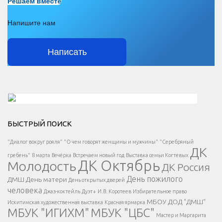
Решаем вместе
Напишите нам
Написать
Решаем вместе</div > </div > </div >
БЫСТРЫЙ ПОИСК
Есть вопрос?
"Диалог вокруг рояля"
"О чем говорят женщины и мужчины"
"Серебряный
ДК
</span >
гребень"
8 марта
Вечёрка
Встречаем новый год
Выставка семьи Когтевых
ДК Октябрь
Молодость
ДК Россия
Напишите нам
</span >
День пожилого
ДМШ
День матери
День открытых дверей
</div >
человека
Джаз-коктейль
Дуэт+
И.В. Коротеев
Избирательное право
МБОУ ДОД "ДМШ"
Искитимская художественная выставка
Красная ярмарка
МБУК "ИГИХМ"
МБУК "ЦБС"
Написать
</div > </div >
Мастер и Маргарита
</div >