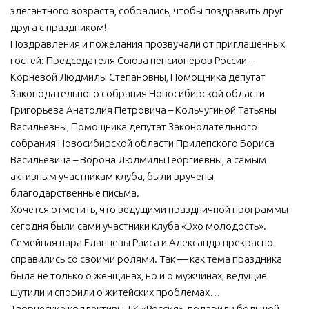
элегантного возраста, собрались, чтобы поздравить друг
МБУ Дом культуры «Молодость»
друга с праздником!
МБУ Дом культуры «Октябрь»
Поздравления и пожелания прозвучали от приглашенных
гостей: Председателя Союза пенсионеров России –
МБОУ ДО «Детская школа искусств»
Корневой Людмилы Степановны, Помощника депутат
МБОУ ДО «Детская музыкальная школа»
Законодательного собрания Новосибирской области
Григорьева Анатолия Петровича – Кольчугиной Татьяны
МБУК «Искитимский городской историко-художественный
музей»
Васильевны, Помощника депутат Законодательного
собрания Новосибирской области Прилепского Бориса
МБУ Парк культуры и отдыха им. И.В. Коротеева
Васильевича – Ворона Людмилы Георгиевны, а самым
МБУК «Централизованная библиотечная система»
активным участникам клуба, были вручены
благодарственные письма.
ДК «Россия»
Хочется отметить, что ведущими праздничной программы
Афиша
сегодня были сами участники клуба «Эхо молодость».
Независимая оценка качества
Семейная пара Еланцевы Раиса и Александр прекрасно
справились со своими ролями. Так — как тема праздника
Контакты
была не только о женщинах, но и о мужчинах, ведущие
шутили и спорили о житейских проблемах…
Творческие коллективы ДК «Россия», подарили большой