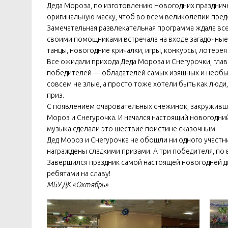
Деда Мороза, по изготовлению Новогодних празднич
оригинальную маску, чтоб во всем великолепии пред
Замечательная развлекательная программа ждала все
своими помощниками встречала на входе загадочные
танцы, новогодние кричалки, игры, конкурсы, лотерея 
Все ожидали прихода Деда Мороза и Снегурочки, гл
победителей — обладателей самых изящных и необыч
совсем не злые, а просто тоже хотели быть как люди,
приз.
С появлением очаровательных снежинок, закруживших
Мороз и Снегурочка. И начался настоящий новогодний
музыка сделали это шествие поистине сказочным.
Дед Мороз и Снегурочка не обошли ни одного участн
награждены сладкими призами. А три победителя, по
Завершился праздник самой настоящей новогодней ди
ребятами на славу!
МБУ ДК «Октябрь»