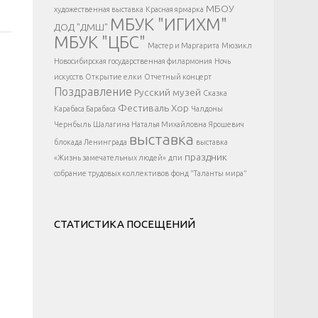
</div >
МБОУ
художественная выставка
Красная ярмарка
МБУК "ИГИХМ"
ДОД "ДМШ"
МБУК "ЦБС"
Мастер и Маргарита
Мюзикл
Новосибирская государственная филармония
Ночь
искусств
Открытие елки
Отчетный концерт
Поздравление
Русский музей
Сказка
Фестиваль
Хор
Карабаса Барабаса
Чалдоны
Чернбыль
Шалагина Наталья Михайловна
Ярошевич
выставка
блокада Ленинграда
выставка
праздник
«Жизнь замечательных людей»
дпи
собрание трудовых коллективов
фонд "Таланты мира"
СТАТИСТИКА ПОСЕЩЕНИЙ