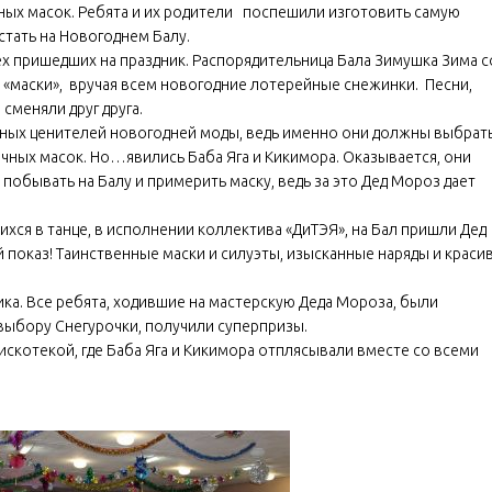
ных масок. Ребята и их родители поспешили изготовить самую
стать на Новогоднем Балу.
х пришедших на праздник. Распорядительница Бала Зимушка Зима с
 «маски», вручая всем новогодние лотерейные снежинки. Песни,
сменяли друг друга.
авных ценителей новогодней моды, ведь именно они должны выбрат
ных масок. Но…явились Баба Яга и Кикимора. Оказывается, они
 побывать на Балу и примерить маску, ведь за это Дед Мороз дает
ся в танце, в исполнении коллектива «ДиТЭЯ», на Бал пришли Дед
 показ! Таинственные маски и силуэты, изысканные наряды и краси
ика. Все ребята, ходившие на мастерскую Деда Мороза, были
 выбору Снегурочки, получили суперпризы.
скотекой, где Баба Яга и Кикимора отплясывали вместе со всеми