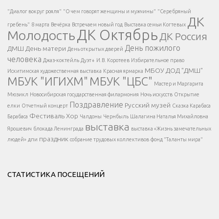
Есть вопрос?
"Диалог вокруг рояля"
"О чем говорят женщины и мужчины"
"Серебряный
ДК
</span >
гребень"
8 марта
Вечёрка
Встречаем новый год
Выставка семьи Когтевых
ДК Октябрь
Молодость
ДК Россия
Напишите нам
</span >
День пожилого
ДМШ
День матери
День открытых дверей
</div >
человека
Джаз-коктейль
Дуэт+
И.В. Коротеев
Избирательное право
МБОУ ДОД "ДМШ"
Искитимская художественная выставка
Красная ярмарка
МБУК "ИГИХМ"
МБУК "ЦБС"
Написать
</div > </div >
Мастер и Маргарита
</div >
</button >
Мюзикл
Новосибирская государственная филармония
Ночь искусств
Открытие
</div >
Поздравление
Русский музей
елки
Отчетный концерт
Сказка Карабаса
Фестиваль
Хор
Барабаса
Чалдоны
Чернбыль
Шалагина Наталья Михайловна
выставка
Ярошевич
блокада Ленинграда
выставка «Жизнь замечательных
праздник
людей»
дпи
собрание трудовых коллективов
фонд "Таланты мира"
СТАТИСТИКА ПОСЕЩЕНИЙ