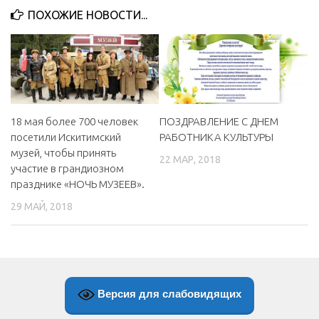
ПОХОЖИЕ НОВОСТИ...
МБУ Дом культуры «Молодость»
МБУ Дом культуры «Октябрь»
МБОУ ДО «Детская школа искусств»
МБОУ ДО «Детская музыкальная школа»
МБУК «Искитимский городской историко-художественный
18 мая более 700 человек
ПОЗДРАВЛЕНИЕ С ДНЕМ
музей»
посетили Искитимский
РАБОТНИКА КУЛЬТУРЫ
МБУ Парк культуры и отдыха им. И.В. Коротеева
музей, чтобы принять
22 МАР, 2018
участие в грандиозном
МБУК «Централизованная библиотечная система»
празднике «НОЧЬ МУЗЕЕВ».
ДК «Россия»
29 МАЙ, 2018
Афиша
Независимая оценка качества
Контакты
Версия для слабовидящих