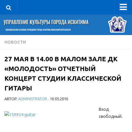
Управление
Руководитель
Сведения об организации
НОВОСТИ
Структура
27 МАЯ В 14.00 В МАЛОМ ЗАЛЕ ДК
Книга почета культуры
«МОЛОДОСТЬ» ОТЧЕТНЫЙ
Фотогалерея
КОНЦЕРТ СТУДИИ КЛАССИЧЕСКОЙ
Документы
ГИТАРЫ
Учредительные документы
АВТОР:
ADMINISTRATOR
· 16.05.2016
Правовая база
Вход
Противодействие коррупции
свободный.
Отчеты о деятельности
Учреждения культуры