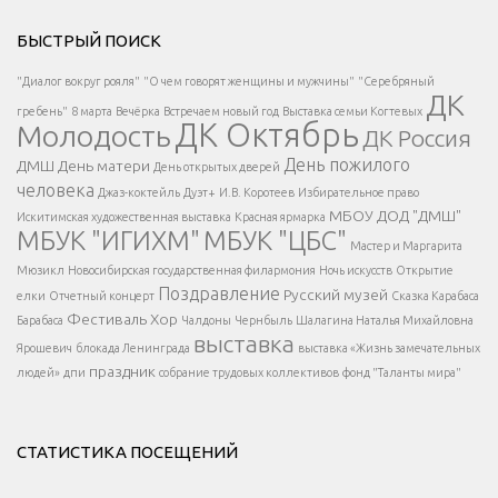
Решаем вместе</div > </div > </div >
БЫСТРЫЙ ПОИСК
Есть вопрос?
"Диалог вокруг рояля"
"О чем говорят женщины и мужчины"
"Серебряный
ДК
</span >
гребень"
8 марта
Вечёрка
Встречаем новый год
Выставка семьи Когтевых
ДК Октябрь
Молодость
ДК Россия
Напишите нам
</span >
День пожилого
ДМШ
День матери
День открытых дверей
</div >
человека
Джаз-коктейль
Дуэт+
И.В. Коротеев
Избирательное право
МБОУ ДОД "ДМШ"
Искитимская художественная выставка
Красная ярмарка
МБУК "ИГИХМ"
МБУК "ЦБС"
Написать
</div > </div >
Мастер и Маргарита
</div >
</button >
Мюзикл
Новосибирская государственная филармония
Ночь искусств
Открытие
</div >
Поздравление
Русский музей
елки
Отчетный концерт
Сказка Карабаса
Фестиваль
Хор
Барабаса
Чалдоны
Чернбыль
Шалагина Наталья Михайловна
выставка
Ярошевич
блокада Ленинграда
выставка «Жизнь замечательных
праздник
людей»
дпи
собрание трудовых коллективов
фонд "Таланты мира"
СТАТИСТИКА ПОСЕЩЕНИЙ