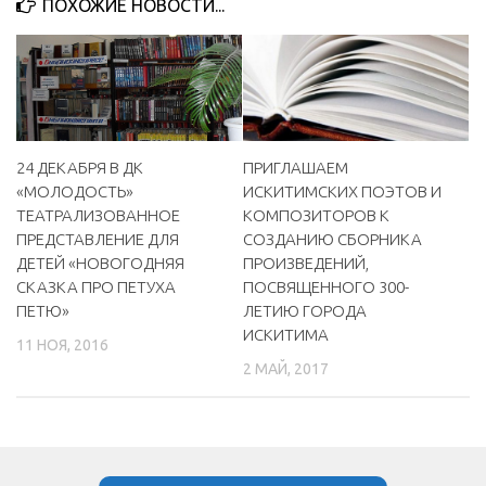
ПОХОЖИЕ НОВОСТИ...
МБУ Дом культуры «Молодость»
МБУ Дом культуры «Октябрь»
МБОУ ДО «Детская школа искусств»
МБОУ ДО «Детская музыкальная школа»
ПРИГЛАШАЕМ
24 ДЕКАБРЯ В ДК
МБУК «Искитимский городской историко-художественный
ИСКИТИМСКИХ ПОЭТОВ И
«МОЛОДОСТЬ»
музей»
КОМПОЗИТОРОВ К
ТЕАТРАЛИЗОВАННОЕ
МБУ Парк культуры и отдыха им. И.В. Коротеева
СОЗДАНИЮ СБОРНИКА
ПРЕДСТАВЛЕНИЕ ДЛЯ
ПРОИЗВЕДЕНИЙ,
ДЕТЕЙ «НОВОГОДНЯЯ
МБУК «Централизованная библиотечная система»
ПОСВЯЩЕННОГО 300-
СКАЗКА ПРО ПЕТУХА
ДК «Россия»
ЛЕТИЮ ГОРОДА
ПЕТЮ»
ИСКИТИМА
Афиша
11 НОЯ, 2016
2 МАЙ, 2017
Независимая оценка качества
Контакты