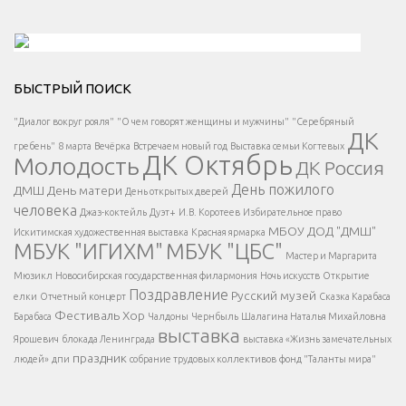
Решаем вместе</div > </div > </div >
БЫСТРЫЙ ПОИСК
Есть вопрос?
"Диалог вокруг рояля"
"О чем говорят женщины и мужчины"
"Серебряный
ДК
</span >
гребень"
8 марта
Вечёрка
Встречаем новый год
Выставка семьи Когтевых
ДК Октябрь
Молодость
ДК Россия
Напишите нам
</span >
День пожилого
ДМШ
День матери
День открытых дверей
</div >
человека
Джаз-коктейль
Дуэт+
И.В. Коротеев
Избирательное право
МБОУ ДОД "ДМШ"
Искитимская художественная выставка
Красная ярмарка
МБУК "ИГИХМ"
МБУК "ЦБС"
Написать
</div > </div >
Мастер и Маргарита
</div >
</button >
Мюзикл
Новосибирская государственная филармония
Ночь искусств
Открытие
</div >
Поздравление
Русский музей
елки
Отчетный концерт
Сказка Карабаса
Фестиваль
Хор
Барабаса
Чалдоны
Чернбыль
Шалагина Наталья Михайловна
выставка
Ярошевич
блокада Ленинграда
выставка «Жизнь замечательных
праздник
людей»
дпи
собрание трудовых коллективов
фонд "Таланты мира"