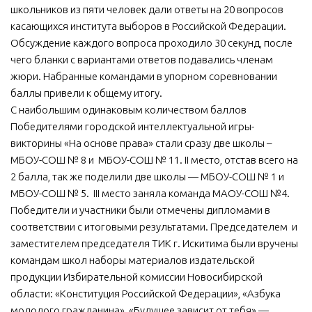
школьников из пяти человек дали ответы на 20 вопросов
касающихся института выборов в Российской Федерации.
Обсуждение каждого вопроса проходило 30 секунд, после
чего бланки с вариантами ответов подавались членам
жюри. Набранные командами в упорном соревновании
баллы привели к общему итогу.
С наибольшим одинаковым количеством баллов
Победителями городской интеллектуальной игры-
викторины «На основе права» стали сразу две школы –
МБОУ-СОШ № 8 и МБОУ-СОШ № 11. II место, отстав всего на
2 балла, так же поделили две школы — МБОУ-СОШ № 1 и
МБОУ-СОШ № 5. III место заняла команда МАОУ-СОШ №4.
Победители и участники были отмечены дипломами в
соответствии с итоговыми результатами. Председателем и
заместителем председателя ТИК г. Искитима были вручены
командам школ наборы материалов издательской
продукции Избирательной комиссии Новосибирской
области: «Конституция Российской Федерации», «Азбука
молодого гражданина», «Будущее зависит от тебя» —