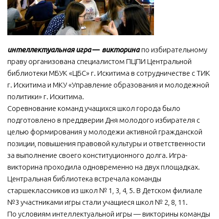
МБУ Дом культуры «Молодость»
МБУ Дом культуры «Октябрь»
МБОУ ДО «Детская школа искусств»
интеллектуальная игра
—
викторина
по избирательному
праву организована специалистом ПЦПИ Центральной
МБОУ ДО «Детская музыкальная школа»
библиотеки МБУК «ЦБС» г. Искитима в сотрудничестве с ТИК
МБУК «Искитимский городской историко-художественный
г. Искитима и МКУ «Управление образования и молодежной
музей»
политики» г. Искитима.
МБУ Парк культуры и отдыха им. И.В. Коротеева
Соревнование команд учащихся школ города было
подготовлено в преддверии Дня молодого избирателя с
МБУК «Централизованная библиотечная система»
целью формирования у молодежи активной гражданской
ДК «Россия»
позиции, повышения правовой культуры и ответственности
Афиша
за выполнение своего конституционного долга. Игра-
викторина проходила одновременно на двух площадках.
Независимая оценка качества
Центральная библиотека встречала команды
Контакты
старшеклассников из школ № 1, 3, 4, 5. В Детском филиале
№3 участниками игры стали учащиеся школ № 2, 8, 11.
По условиям интеллектуальной игры — викторины команды