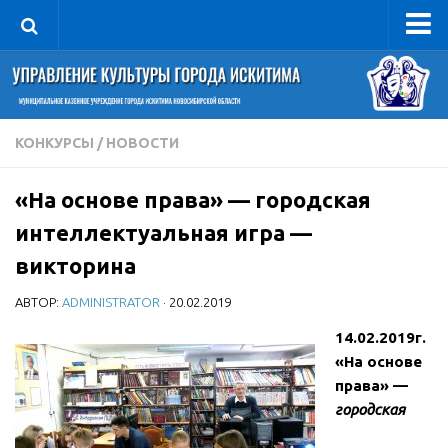
Управление
Руководитель
Сведения об организации
КОНКУРСЫ
/
НОВОСТИ
Структура
«На основе права» — городская
Книга почета культуры
интеллектуальная игра —
Фотогалерея
викторина
Документы
АВТОР:
ADMINISTRATOR
· 20.02.2019
Учредительные документы
14.02.2019г.
Правовая база
«На основе
Противодействие коррупции
права» —
Отчеты о деятельности
городская
Учреждения культуры