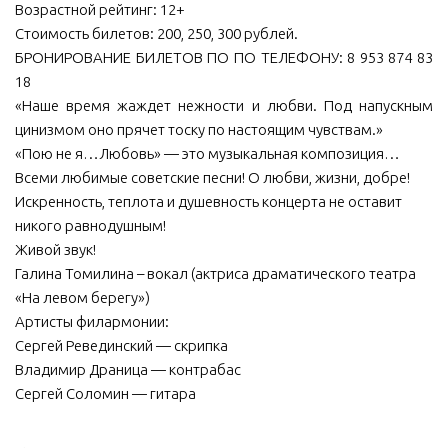
Возрастной рейтинг: 12+
МБУ Дом культуры «Молодость»
Стоимость билетов: 200, 250, 300 рублей.
БРОНИРОВАНИЕ БИЛЕТОВ ПО ПО ТЕЛЕФОНУ: 8 953 874 83
МБУ Дом культуры «Октябрь»
18
МБОУ ДО «Детская школа искусств»
«Наше время жаждет нежности и любви. Под напускным
МБОУ ДО «Детская музыкальная школа»
цинизмом оно прячет тоску по настоящим чувствам.»
«Пою не я…Любовь» — это музыкальная композиция…
МБУК «Искитимский городской историко-художественный
Всеми любимые советские песни! О любви, жизни, добре!
музей»
Искренность, теплота и душевность концерта не оставит
МБУ Парк культуры и отдыха им. И.В. Коротеева
никого равнодушным!
МБУК «Централизованная библиотечная система»
Живой звук!
Галина Томилина – вокал (актриса драматического театра
ДК «Россия»
«На левом берегу»)
Афиша
Артисты филармонии:
Сергей Ревединский — скрипка
Независимая оценка качества
Владимир Драница — контрабас
Контакты
Сергей Соломин — гитара