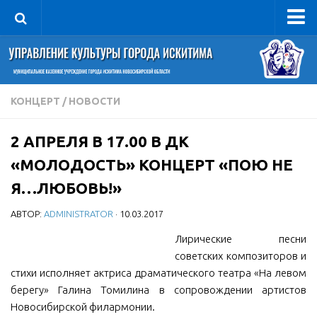
Управление
Руководитель
Сведения об организации
КОНЦЕРТ
/
НОВОСТИ
Структура
2 АПРЕЛЯ В 17.00 В ДК
Книга почета культуры
«МОЛОДОСТЬ» КОНЦЕРТ «ПОЮ НЕ
Фотогалерея
Я…ЛЮБОВЬ!»
Документы
АВТОР:
ADMINISTRATOR
· 10.03.2017
Учредительные документы
Лирические песни
Правовая база
советских композиторов и
Противодействие коррупции
стихи исполняет актриса драматического театра «На левом
Отчеты о деятельности
берегу» Галина Томилина в сопровождении артистов
Новосибирской филармонии.
Учреждения культуры