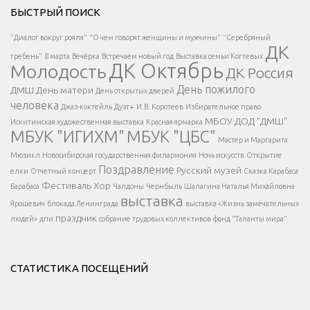
БЫСТРЫЙ ПОИСК
Есть вопрос?
"Диалог вокруг рояля"
"О чем говорят женщины и мужчины"
"Серебряный
ДК
</span >
гребень"
8 марта
Вечёрка
Встречаем новый год
Выставка семьи Когтевых
ДК Октябрь
Молодость
ДК Россия
Напишите нам
</span >
День пожилого
ДМШ
День матери
День открытых дверей
</div >
человека
Джаз-коктейль
Дуэт+
И.В. Коротеев
Избирательное право
МБОУ ДОД "ДМШ"
Искитимская художественная выставка
Красная ярмарка
МБУК "ИГИХМ"
МБУК "ЦБС"
Написать
</div > </div >
Мастер и Маргарита
</div >
</button >
Мюзикл
Новосибирская государственная филармония
Ночь искусств
Открытие
</div >
Поздравление
Русский музей
елки
Отчетный концерт
Сказка Карабаса
Фестиваль
Хор
Барабаса
Чалдоны
Чернбыль
Шалагина Наталья Михайловна
выставка
Ярошевич
блокада Ленинграда
выставка «Жизнь замечательных
праздник
людей»
дпи
собрание трудовых коллективов
фонд "Таланты мира"
СТАТИСТИКА ПОСЕЩЕНИЙ