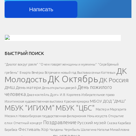
Написать
Решаем вместе</div > </div > </div >
БЫСТРЫЙ ПОИСК
Есть вопрос?
"Диалог вокруг рояля"
"О чем говорят женщины и мужчины"
"Серебряный
ДК
</span >
гребень"
8 марта
Вечёрка
Встречаем новый год
Выставка семьи Когтевых
ДК Октябрь
Молодость
ДК Россия
Напишите нам
</span >
День пожилого
ДМШ
День матери
День открытых дверей
</div >
человека
Джаз-коктейль
Дуэт+
И.В. Коротеев
Избирательное право
МБОУ ДОД "ДМШ"
Искитимская художественная выставка
Красная ярмарка
МБУК "ИГИХМ"
МБУК "ЦБС"
Написать
</div > </div >
Мастер и Маргарита
</div >
</button >
Мюзикл
Новосибирская государственная филармония
Ночь искусств
Открытие
</div >
Поздравление
Русский музей
елки
Отчетный концерт
Сказка Карабаса
Фестиваль
Хор
Барабаса
Чалдоны
Чернбыль
Шалагина Наталья Михайловна
выставка