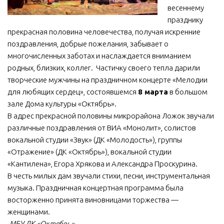
весеннему
МБУ Дом культуры «Молодость»
празднику
МБУ Дом культуры «Октябрь»
прекрасная половина человечества, получая искренние
поздравления, добрые пожелания, забывает о
МБОУ ДО «Детская школа искусств»
многочисленных заботах и наслаждается вниманием
МБОУ ДО «Детская музыкальная школа»
родных, близких, коллег. Частичку своего тепла дарили
творческие мужчины на праздничном концерте «Мелодии
МБУК «Искитимский городской историко-художественный
музей»
для любящих сердец», состоявшемся
8 марта
в большом
зале Дома культуры «Октябрь».
МБУ Парк культуры и отдыха им. И.В. Коротеева
В адрес прекрасной половины микрорайона Ложок звучали
МБУК «Централизованная библиотечная система»
различные поздравления от ВИА «Монолит», солистов
вокальной студии «Звук» (ДК «Молодость»), группы
ДК «Россия»
«Отражение» (ДК «Октябрь»), вокальной студии
Афиша
«Кантилена», Егора Хрякова и Александра Проскурина.
Независимая оценка качества
В честь милых дам звучали стихи, песни, инструментальная
музыка. Праздничная концертная программа была
Контакты
восторженно принята виновницами торжества —
женщинами.
МБУ ДК «Октябрь»