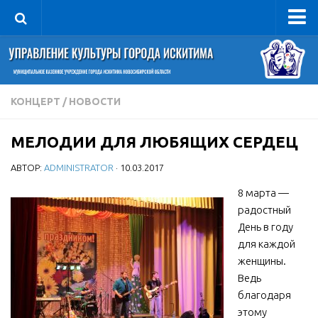
Управление
Руководитель
Сведения об организации
КОНЦЕРТ
/
НОВОСТИ
Структура
МЕЛОДИИ ДЛЯ ЛЮБЯЩИХ СЕРДЕЦ
Книга почета культуры
АВТОР:
ADMINISTRATOR
· 10.03.2017
Фотогалерея
Документы
8 марта —
радостный
Учредительные документы
День в году
Правовая база
для каждой
женщины.
Противодействие коррупции
Ведь
Отчеты о деятельности
благодаря
этому
Учреждения культуры