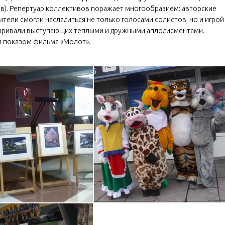
цов). Репертуар коллективов поражает многообразием: авторские
тели смогли насладиться не только голосами солистов, но и игрой
одаривали выступающих теплыми и дружными аплодисментами.
м показом фильма «Молот».