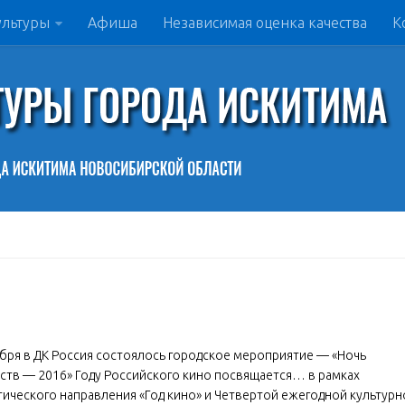
ультуры
Афиша
Независимая оценка качества
К
ября в ДК Россия состоялось городское мероприятие — «Ночь
сств — 2016» Году Российского кино посвящается… в рамках
ического направления «Год кино» и Четвертой ежегодной культурн