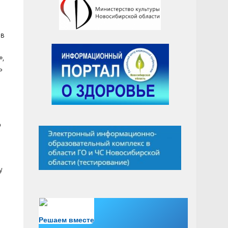
 в
»,
ь
ю
у
Есть вопрос?
Решаем вместе