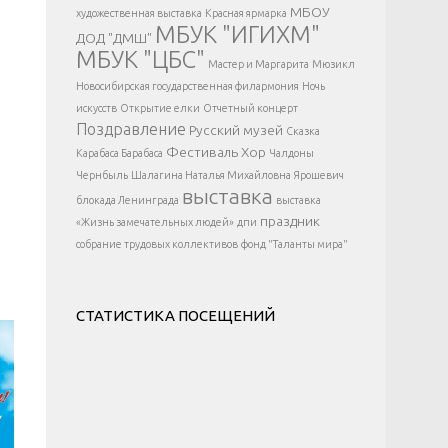
</div >
МБОУ
художественная выставка
Красная ярмарка
МБУК "ИГИХМ"
ДОД "ДМШ"
МБУК "ЦБС"
Мастер и Маргарита
Мюзикл
Новосибирская государственная филармония
Ночь
искусств
Открытие елки
Отчетный концерт
Поздравление
Русский музей
Сказка
Фестиваль
Хор
Карабаса Барабаса
Чалдоны
Чернбыль
Шалагина Наталья Михайловна
Ярошевич
выставка
блокада Ленинграда
выставка
праздник
«Жизнь замечательных людей»
дпи
собрание трудовых коллективов
фонд "Таланты мира"
СТАТИСТИКА ПОСЕЩЕНИЙ