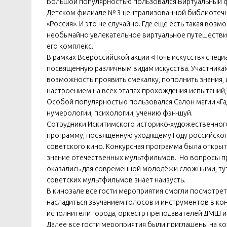
Большой популярностью пользовался Виртуальный фил
Детском филиале № 3 централизованной библиотечн
«Россия». И это не случайно. Где еще есть такая воз
необычайно увлекательное виртуальное путешествие 
его комплекс.
В рамках Всероссийской акции «Ночь искусств» специ
посвященную различным видам искусства. Участникам
возможность проявить смекалку, пополнить знания,
настроением на всех этапах прохождения испытаний, 
Особой популярностью пользовался Салон магии «Га
нумерологии, психологии, учению фэн-шуй.
Сотрудники Искитимского историко-художественного 
программу, посвящённую уходящему Году российског
советского кино. Конкурсная программа была открыт
знание отечественных мультфильмов. Но вопросы пр
оказались для современной молодёжи сложными, тут
советских мультфильмов знает наизусть.
В кинозале все гости мероприятия смогли посмотрет
насладиться звучанием голосов и инструментов в ко
исполнители города, оркестр преподавателей ДМШ и 
Далее все гости мероприятия были приглашены на кон