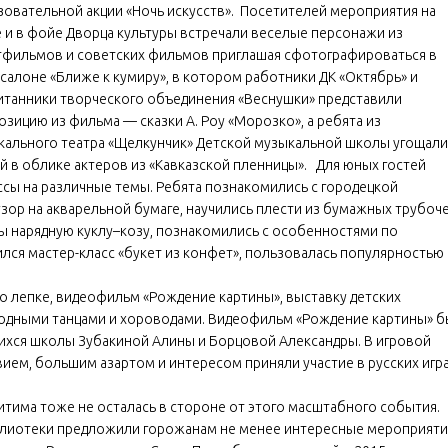
зовательной акции «Ночь искусств». Посетителей мероприятия на
 и в фойе Дворца культуры встречали веселые персонажи из
тфильмов и советских фильмов приглашая сфотографироваться в
салоне «Ближе к кумиру», в котором работники ДК «Октябрь» и
итанники творческого объединения «Веснушки» представили
зицию из фильма — сказки А. Роу «Морозко», а ребята из
кального театра «Щелкунчик» Детской музыкальной школы угощали
й в облике актеров из «Кавказской пленницы». Для юных гостей
сы на различные темы. Ребята познакомились с городецкой
ор на акварельной бумаге, научились плести из бумажных трубоче
мы нарядную куклу–козу, познакомились с особенностями по
лся мастер-класс «букет из конфет», пользовалась популярностью
по лепке, видеофильм «Рождение картины», выставку детских
родными танцами и хороводами. Видеофильм «Рождение картины» 
ихся школы Зубакиной Алины и Борцовой Александры. В игровой
вием, большим азартом и интересом приняли участие в русских игра
тима тоже не осталась в стороне от этого масштабного события.
блиотеки предложили горожанам не менее интересные мероприяти