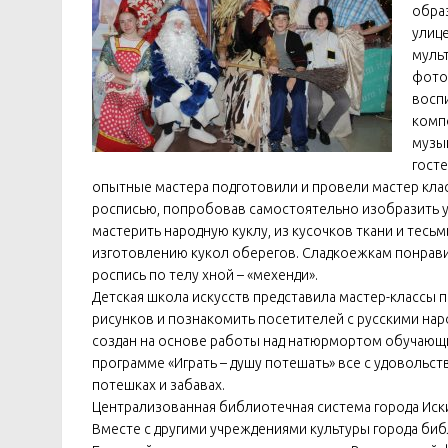
обра
улице
муль
фото
восп
компо
музы
госте
опытные мастера подготовили и провели мастер клас
росписью, попробовав самостоятельно изобразить уз
мастерить народную куклу, из кусочков ткани и тесь
изготовлению кукол оберегов. Сладкоежкам понрави
роспись по телу хной – «мехенди».
Детская школа искусств представила мастер-классы 
рисунков и познакомить посетителей с русскими на
создан на основе работы над натюрмортом обучающ
программе «Играть – душу потешать» все с удовольст
потешках и забавах.
Централизованная библиотечная система города Иски
Вместе с другими учреждениями культуры города би