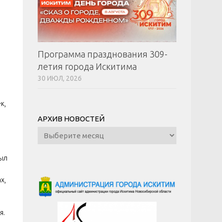
Программа празднования 309-
летия города Искитима
30 ИЮЛ, 2026
к,
АРХИВ НОВОСТЕЙ
Архив
новостей
был
х,
я.