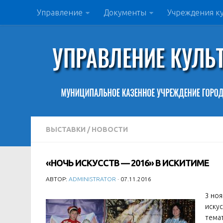
Управление
Документы
Учреждения к
ВЫСТАВКИ
/
НОВОСТИ
«НОЧЬ ИСКУССТВ — 2016» В ИСКИТИМЕ
АВТОР:
ADMINISTRATOR
· 07.11.2016
3 но
иску
темат