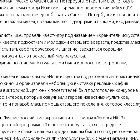
иал Русского музея Санкт-Петербурга, открытый в 2015 году в
ой системы города Искитима, временно переместившийся в ДК
можность за один вечер побывать в Санкт — Петербурге и совершить
по залам музея, познакомиться с дворцами и парками, входящими
алисты ЦБС провели квест-игру под названием «Хранители искусств
 квеста: подросткам и молодежи старшего возраста, представилас
 испытать своё творческое мышление, зарядиться хорошим
погрузиться в прекрасный мир искусства.
дание по книгам». Актуальными были вопросы по астрологии,
музея в рамках акции «Ночь искусств» подготовили интерактивну
о кино, и организовали небольшую выставку рекламных афиш
а викториной. Для юных посетителей был подготовлен конкурс на
о актёров, которые озвучивали героев известных мультиков,
-то и понадобилась помощь старшего поколения, которое классик
ь Лучшие российские экранные хиты – фильм «Легенда № 17»,
нцертной программе «Я в песне отзовусь…», где эстрадные
чудесные стихи о нашем городе слышны были до позднего вечера.
церт ВИА «Монолит» из ДК «Молодость» (рук. Семен Баглай) и ВИА