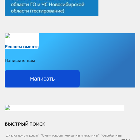
Есть вопрос?
Решаем вместе
Напишите нам
Написать
Решаем вместе</div > </div > </div >
БЫСТРЫЙ ПОИСК
Есть вопрос?
"Диалог вокруг рояля"
"О чем говорят женщины и мужчины"
"Серебряный
</span >