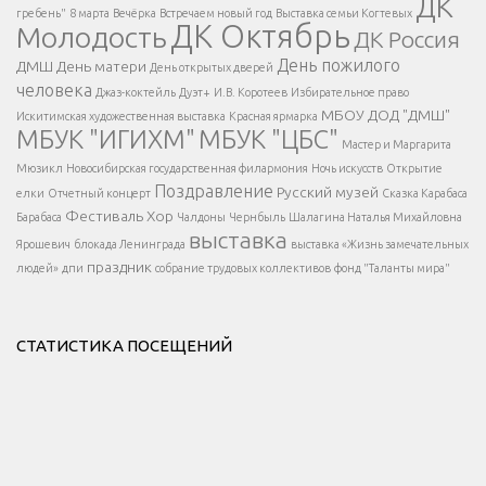
ДК
гребень"
8 марта
Вечёрка
Встречаем новый год
Выставка семьи Когтевых
ДК Октябрь
Молодость
ДК Россия
Напишите нам
</span >
День пожилого
ДМШ
День матери
День открытых дверей
</div >
человека
Джаз-коктейль
Дуэт+
И.В. Коротеев
Избирательное право
МБОУ ДОД "ДМШ"
Искитимская художественная выставка
Красная ярмарка
МБУК "ИГИХМ"
МБУК "ЦБС"
Написать
</div > </div >
Мастер и Маргарита
</div >
</button >
Мюзикл
Новосибирская государственная филармония
Ночь искусств
Открытие
</div >
Поздравление
Русский музей
елки
Отчетный концерт
Сказка Карабаса
Фестиваль
Хор
Барабаса
Чалдоны
Чернбыль
Шалагина Наталья Михайловна
выставка
Ярошевич
блокада Ленинграда
выставка «Жизнь замечательных
праздник
людей»
дпи
собрание трудовых коллективов
фонд "Таланты мира"
СТАТИСТИКА ПОСЕЩЕНИЙ