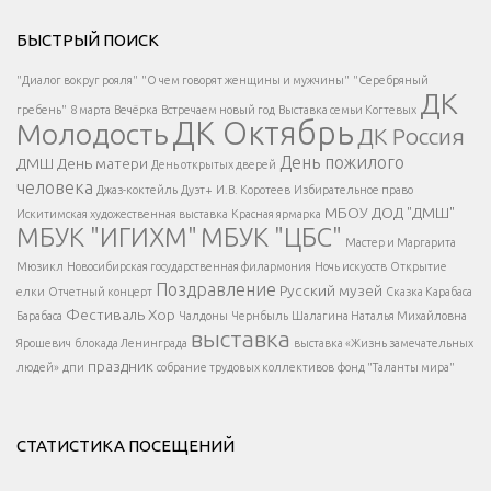
Решаем вместе</div > </div > </div >
БЫСТРЫЙ ПОИСК
Есть вопрос?
"Диалог вокруг рояля"
"О чем говорят женщины и мужчины"
"Серебряный
ДК
</span >
гребень"
8 марта
Вечёрка
Встречаем новый год
Выставка семьи Когтевых
ДК Октябрь
Молодость
ДК Россия
Напишите нам
</span >
День пожилого
ДМШ
День матери
День открытых дверей
</div >
человека
Джаз-коктейль
Дуэт+
И.В. Коротеев
Избирательное право
МБОУ ДОД "ДМШ"
Искитимская художественная выставка
Красная ярмарка
МБУК "ИГИХМ"
МБУК "ЦБС"
Написать
</div > </div >
Мастер и Маргарита
</div >
</button >
Мюзикл
Новосибирская государственная филармония
Ночь искусств
Открытие
</div >
Поздравление
Русский музей
елки
Отчетный концерт
Сказка Карабаса
Фестиваль
Хор
Барабаса
Чалдоны
Чернбыль
Шалагина Наталья Михайловна
выставка
Ярошевич
блокада Ленинграда
выставка «Жизнь замечательных
праздник
людей»
дпи
собрание трудовых коллективов
фонд "Таланты мира"
СТАТИСТИКА ПОСЕЩЕНИЙ