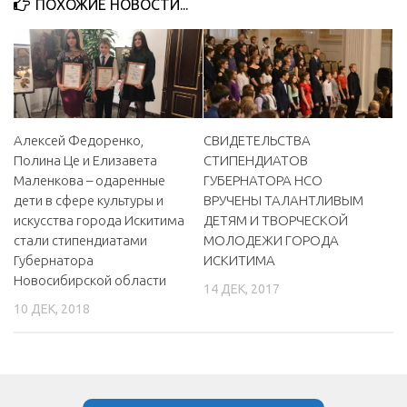
ПОХОЖИЕ НОВОСТИ...
МБУ Дом культуры «Молодость»
МБУ Дом культуры «Октябрь»
МБОУ ДО «Детская школа искусств»
МБОУ ДО «Детская музыкальная школа»
Алексей Федоренко,
СВИДЕТЕЛЬСТВА
МБУК «Искитимский городской историко-художественный
Полина Це и Елизавета
СТИПЕНДИАТОВ
музей»
Маленкова – одаренные
ГУБЕРНАТОРА НСО
МБУ Парк культуры и отдыха им. И.В. Коротеева
дети в сфере культуры и
ВРУЧЕНЫ ТАЛАНТЛИВЫМ
искусства города Искитима
ДЕТЯМ И ТВОРЧЕСКОЙ
МБУК «Централизованная библиотечная система»
стали стипендиатами
МОЛОДЕЖИ ГОРОДА
ДК «Россия»
Губернатора
ИСКИТИМА
Новосибирской области
Афиша
14 ДЕК, 2017
10 ДЕК, 2018
Независимая оценка качества
Контакты