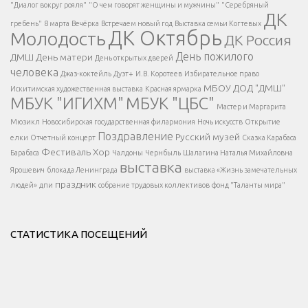
Есть вопрос?
"Диалог вокруг рояля"
"О чем говорят женщины и мужчины"
"Серебряный
ДК
</span >
гребень"
8 марта
Вечёрка
Встречаем новый год
Выставка семьи Когтевых
ДК Октябрь
Молодость
ДК Россия
Напишите нам
</span >
День пожилого
ДМШ
День матери
День открытых дверей
</div >
человека
Джаз-коктейль
Дуэт+
И.В. Коротеев
Избирательное право
МБОУ ДОД "ДМШ"
Искитимская художественная выставка
Красная ярмарка
МБУК "ИГИХМ"
МБУК "ЦБС"
Написать
</div > </div >
Мастер и Маргарита
</div >
</button >
Мюзикл
Новосибирская государственная филармония
Ночь искусств
Открытие
</div >
Поздравление
Русский музей
елки
Отчетный концерт
Сказка Карабаса
Фестиваль
Хор
Барабаса
Чалдоны
Чернбыль
Шалагина Наталья Михайловна
выставка
Ярошевич
блокада Ленинграда
выставка «Жизнь замечательных
праздник
людей»
дпи
собрание трудовых коллективов
фонд "Таланты мира"
СТАТИСТИКА ПОСЕЩЕНИЙ