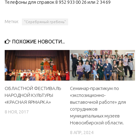
Телефоны для справок 8 952 933 00 26 или 2 34 69
МБУ Дом культуры «Молодость»
МБУ Дом культуры «Октябрь»
Метки:
"Серебряный гребень"
МБОУ ДО «Детская школа искусств»
МБОУ ДО «Детская музыкальная школа»
ПОХОЖИЕ НОВОСТИ...
МБУК «Искитимский городской историко-художественный
музей»
МБУ Парк культуры и отдыха им. И.В. Коротеева
МБУК «Централизованная библиотечная система»
ДК «Россия»
ОБЛАСТНОЙ ФЕСТИВАЛЬ
Семинар-практикум по
НАРОДНОЙ КУЛЬТУРЫ
«экспозиционно-
Афиша
«КРАСНАЯ ЯРМАРКА»
выставочной работе» для
сотрудников
Независимая оценка качества
8 НОЯ, 2017
муниципальных музеев
Контакты
Новосибирской области.
8 АПР, 2024