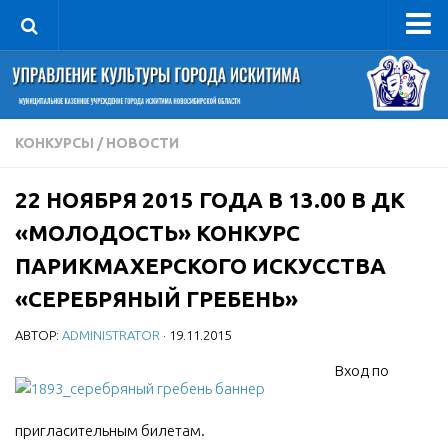
Управление
Руководитель
Сведения об организации
КОНКУРСЫ
/
НОВОСТИ
Структура
22 НОЯБРЯ 2015 ГОДА В 13.00 В ДК
Книга почета культуры
«МОЛОДОСТЬ» КОНКУРС
Фотогалерея
ПАРИКМАХЕРСКОГО ИСКУССТВА
Документы
«СЕРЕБРЯНЫЙ ГРЕБЕНЬ»
Учредительные документы
АВТОР:
ADMINISTRATOR
· 19.11.2015
Правовая база
Вход по
Противодействие коррупции
Отчеты о деятельности
пригласительным билетам.
Учреждения культуры