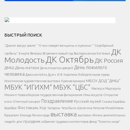
Решаем вместе</div > </div > </div >
БЫСТРЫЙ ПОИСК
Есть вопрос?
"Диалог вокруг рояля"
"О чем говорят женщины и мужчины"
"Серебряный
ДК
</span >
гребень"
8 марта
Вечёрка
Встречаем новый год
Выставка семьи Когтевых
ДК Октябрь
Молодость
ДК Россия
Напишите нам
</span >
День пожилого
ДМШ
День матери
День открытых дверей
</div >
человека
Джаз-коктейль
Дуэт+
И.В. Коротеев
Избирательное право
МБОУ ДОД "ДМШ"
Искитимская художественная выставка
Красная ярмарка
МБУК "ИГИХМ"
МБУК "ЦБС"
Написать
</div > </div >
Мастер и Маргарита
</div >
</button >
Мюзикл
Новосибирская государственная филармония
Ночь искусств
Открытие
</div >
Поздравление
Русский музей
елки
Отчетный концерт
Сказка Карабаса
Фестиваль
Хор
Барабаса
Чалдоны
Чернбыль
Шалагина Наталья Михайловна
выставка
Ярошевич
блокада Ленинграда
выставка «Жизнь замечательных
праздник
людей»
дпи
собрание трудовых коллективов
фонд "Таланты мира"