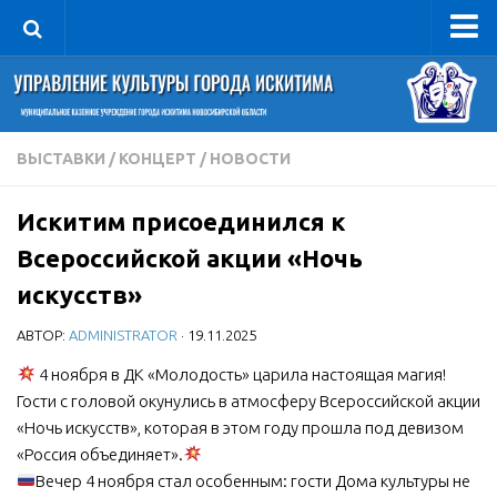
Управление
Руководитель
Сведения об организации
ВЫСТАВКИ
/
КОНЦЕРТ
/
НОВОСТИ
Структура
Искитим присоединился к
Книга почета культуры
Всероссийской акции «Ночь
Фотогалерея
искусств»
Документы
АВТОР:
ADMINISTRATOR
· 19.11.2025
Учредительные документы
4 ноября в ДК «Молодость» царила настоящая магия!
Правовая база
Гости с головой окунулись в атмосферу Всероссийской акции
Противодействие коррупции
«Ночь искусств», которая в этом году прошла под девизом
Отчеты о деятельности
«Россия объединяет».
Вечер 4 ноября стал особенным: гости Дома культуры не
Учреждения культуры