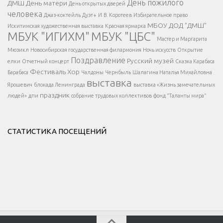
</span >
День пожилого
ДМШ
День матери
День открытых дверей
</div >
человека
Джаз-коктейль
Дуэт+
И.В. Коротеев
Избирательное право
МБОУ ДОД "ДМШ"
Искитимская художественная выставка
Красная ярмарка
МБУК "ИГИХМ"
МБУК "ЦБС"
Написать
</div > </div >
Мастер и Маргарита
</div >
</button >
Мюзикл
Новосибирская государственная филармония
Ночь искусств
Открытие
</div >
Поздравление
Русский музей
елки
Отчетный концерт
Сказка Карабаса
Фестиваль
Хор
Барабаса
Чалдоны
Чернбыль
Шалагина Наталья Михайловна
выставка
Ярошевич
блокада Ленинграда
выставка «Жизнь замечательных
праздник
людей»
дпи
собрание трудовых коллективов
фонд "Таланты мира"
СТАТИСТИКА ПОСЕЩЕНИЙ