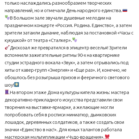
только наслаждались разнообразием творческих
МБУ Дом культуры «Молодость»
направлений, но и отмечали День народного единства.
В Большом зале звучали душевные мелодии на
МБУ Дом культуры «Октябрь»
праздничном концерте «Россия. Родина. Единство», а затем
МБОУ ДО «Детская школа искусств»
зрители затаили дыхание, наблюдая за постановкой «Часы с
МБОУ ДО «Детская музыкальная школа»
кукушкой» от театра «Сталкер».
Дискозал же превратился в эпицентр веселья! Зрители
МБУК «Искитимский городской историко-художественный
вспомнили зажигательные ритмы 90-х на квартирнике
музей»
студии эстрадного вокала «Звук», а затем отрывались под
МБУ Парк культуры и отдыха им. И.В. Коротеева
хиты от кавер-групп «Энергия» и «Еще раз». И, конечно, не
МБУК «Централизованная библиотечная система»
обошлось без розыгрыша призов и фееричного светового
шоу!
ДК «Россия»
На втором этаже Дома культуры кипела жизнь: мастера
Афиша
декоративно-прикладного искусства представили свои
творения на выставке-ярмарке, а желающие могли
Независимая оценка качества
попробовать себя в росписи миниатюр, дымковских
Контакты
лошадок, деревянных солдатиков, а также создать свои
значки «Единство в нас!». Для юных талантов работала
мастерская мультипликации «Чудо-вращения».