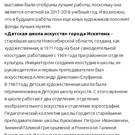
выставки были отобраны лучшие работы, поскольку она
МБУ Дом культуры «Молодость»
является отчетной за 2017-2018 учебный год. И возможно,
МБУ Дом культуры «Октябрь»
что в будущем работы пока еще юных художников пополнят
фонды лучших музеев.
МБОУ ДО «Детская школа искусств»
«Детская школа искусств» города Искитима
–
МБОУ ДО «Детская музыкальная школа»
старейшая школа Новосибирской области, создана, как
художественная, в 1971 году на базе самодеятельной
МБУК «Искитимский городской историко-художественный
музей»
изостудии, работавшей с 1969 года при районном отделе
культуры. Инициатором создания изостудии и школы, их
МБУ Парк культуры и отдыха им. И.В. Коротеева
руководителем и первым преподавателем был
МБУК «Централизованная библиотечная система»
искусствовед Александр Данилович Елуфимов.
В 1987 году Детская художественная школа была
ДК «Россия»
переименована в Детскую школу искусств. С этого времени
Афиша
в школе работают два отделения: отделение
Независимая оценка качества
изобразительного искусства и отделение хореографии.
Педагогический коллектив школы гордится старейшими
Контакты
преподавателями школы: Буюковым Петром Ивановичем,
Зиминой Галиной Григорьевной и Роменской Галиной
Васильевной. В разные годы преподавателями в школе