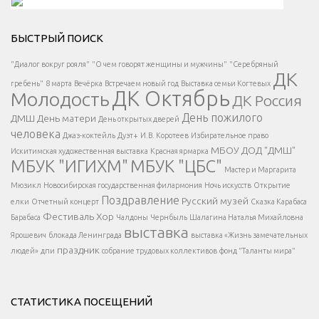
Решаем вместе</div > </div > </div >
БЫСТРЫЙ ПОИСК
Есть вопрос?
"Диалог вокруг рояля"
"О чем говорят женщины и мужчины"
"Серебряный
ДК
</span >
гребень"
8 марта
Вечёрка
Встречаем новый год
Выставка семьи Когтевых
ДК Октябрь
Молодость
ДК Россия
Напишите нам
</span >
День пожилого
ДМШ
День матери
День открытых дверей
</div >
человека
Джаз-коктейль
Дуэт+
И.В. Коротеев
Избирательное право
МБОУ ДОД "ДМШ"
Искитимская художественная выставка
Красная ярмарка
МБУК "ИГИХМ"
МБУК "ЦБС"
Написать
</div > </div >
Мастер и Маргарита
</div >
</button >
Мюзикл
Новосибирская государственная филармония
Ночь искусств
Открытие
</div >
Поздравление
Русский музей
елки
Отчетный концерт
Сказка Карабаса
Фестиваль
Хор
Барабаса
Чалдоны
Чернбыль
Шалагина Наталья Михайловна
выставка
Ярошевич
блокада Ленинграда
выставка «Жизнь замечательных
праздник
людей»
дпи
собрание трудовых коллективов
фонд "Таланты мира"
СТАТИСТИКА ПОСЕЩЕНИЙ