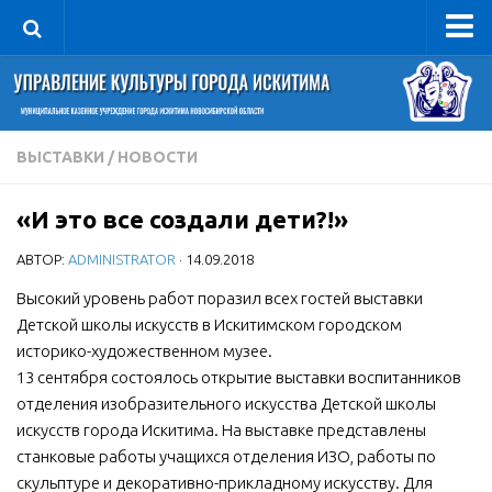
Управление
Руководитель
Сведения об организации
ВЫСТАВКИ
/
НОВОСТИ
Структура
«И это все создали дети?!»
Книга почета культуры
АВТОР:
ADMINISTRATOR
· 14.09.2018
Фотогалерея
Документы
Высокий уровень работ поразил всех гостей выставки
Детской школы искусств в Искитимском городском
Учредительные документы
историко-художественном музее.
Правовая база
13 сентября состоялось открытие выставки воспитанников
отделения изобразительного искусства Детской школы
Противодействие коррупции
искусств города Искитима. На выставке представлены
Отчеты о деятельности
станковые работы учащихся отделения ИЗО, работы по
скульптуре и декоративно-прикладному искусству. Для
Учреждения культуры