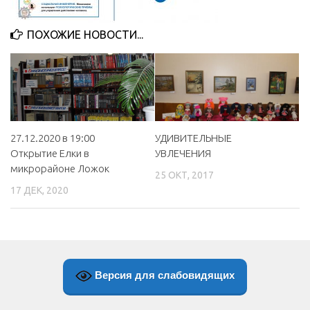
МБУ Дом культуры «Молодость»
ПОХОЖИЕ НОВОСТИ...
МБУ Дом культуры «Октябрь»
МБОУ ДО «Детская школа искусств»
МБОУ ДО «Детская музыкальная школа»
МБУК «Искитимский городской историко-художественный
музей»
УДИВИТЕЛЬНЫЕ
27.12.2020 в 19:00
МБУ Парк культуры и отдыха им. И.В. Коротеева
УВЛЕЧЕНИЯ
Открытие Елки в
микрорайоне Ложок
МБУК «Централизованная библиотечная система»
25 ОКТ, 2017
17 ДЕК, 2020
ДК «Россия»
Афиша
Независимая оценка качества
Контакты
Версия для слабовидящих