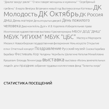
Есть вопрос?
"Диалог вокруг рояля"
"О чем говорят женщины и мужчины"
"Серебряный
ДК
</span >
гребень"
8 марта
Вечёрка
Встречаем новый год
Выставка семьи Когтевых
ДК Октябрь
Молодость
ДК Россия
Напишите нам
</span >
День пожилого
ДМШ
День матери
День открытых дверей
</div >
человека
Джаз-коктейль
Дуэт+
И.В. Коротеев
Избирательное право
МБОУ ДОД "ДМШ"
Искитимская художественная выставка
Красная ярмарка
МБУК "ИГИХМ"
МБУК "ЦБС"
Написать
</div > </div >
Мастер и Маргарита
</div >
</button >
Мюзикл
Новосибирская государственная филармония
Ночь искусств
Открытие
</div >
Поздравление
Русский музей
елки
Отчетный концерт
Сказка Карабаса
Фестиваль
Хор
Барабаса
Чалдоны
Чернбыль
Шалагина Наталья Михайловна
выставка
Ярошевич
блокада Ленинграда
выставка «Жизнь замечательных
праздник
людей»
дпи
собрание трудовых коллективов
фонд "Таланты мира"
СТАТИСТИКА ПОСЕЩЕНИЙ